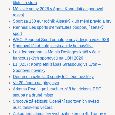
titulních stran
Městské volby 2026 v Agen: Kandidáti a sportovní
rozvoj
Sport za 130 eur ročně: Alsaský klub mění pravidla hry
Rennes: Les sports s’emm’Elles podporují ženský
sport
WEC: Peugeot Sport odhaluje nový design vozu 9X8
Sportovní lékař: role, cesta a kdy ho navštívit
Lou Jeanmonnot a Mathis Desloges kráčí v čele
francouzských sportovců na LOH 2026
L1 (J23) : Kompletní zápas Strasbourg vs Lyon –
Sportovní novinky
Deprese a úzkost: 3 sporty léčí lépe než léky
Ve 20. únoru na plný plyn
Arkema První liga: Leuchter září hattrickem, PSG
stoupá na druhé místo
Srdcové záležitosti: Ocenění sportovních hvězd
auscitanského večera
Zakoupení atmosféry výchozího kempu 4L Trophy v