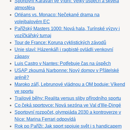
Sportovní Karavan ve Vídni: Velký úspěch a skvělá
atmosféra
Orléans vs. Monaco: Nečekané drama na
volejbalovém EC
Pařížský Masters 1000: Nová hala, Turínské výzvy i
vozíčkářský turnaj
Tour de France: Koruna cyklistických závodů
Unie slaví: Házenkáři i ragbisté ovládli venkovní
zápasy
Luis Castro v Nantes: Potřebuje čas na úspěch
USAP zkoumá Narbonne: Nový domov v Přátelské
aréně?
Maroko září, Lebrunové vládnou a OM boduje: Víkend
ve sportu
Trailové běhy: Realita versus sliby přírodního sportu
Co čeká sportovce: Nová sezóna ve Val d'Ille-Dingé
Sportovní rozpočet, olympiáda 2030 a kontroverze v
Nice: Marina Ferrari odpovídá
Rok po Paříži: Jak sport spojuje svět i s handicapem