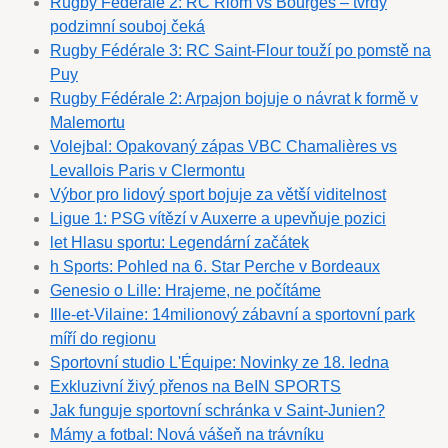
Rugby Fédérale 2: RC Riom vs Bourges – tvrdý
podzimní souboj čeká
Rugby Fédérale 3: RC Saint-Flour touží po pomstě na
Puy
Rugby Fédérale 2: Arpajon bojuje o návrat k formě v
Malemortu
Volejbal: Opakovaný zápas VBC Chamalières vs
Levallois Paris v Clermontu
Výbor pro lidový sport bojuje za větší viditelnost
Ligue 1: PSG vítězí v Auxerre a upevňuje pozici
let Hlasu sportu: Legendární začátek
h Sports: Pohled na 6. Star Perche v Bordeaux
Genesio o Lille: Hrajeme, ne počítáme
Ille-et-Vilaine: 14milionový zábavní a sportovní park
míří do regionu
Sportovní studio L'Équipe: Novinky ze 18. ledna
Exkluzivní živý přenos na BeIN SPORTS
Jak funguje sportovní schránka v Saint-Junien?
Mámy a fotbal: Nová vášeň na trávníku