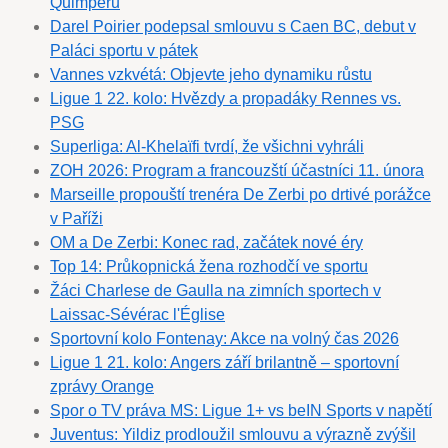
Quimperu
Darel Poirier podepsal smlouvu s Caen BC, debut v
Paláci sportu v pátek
Vannes vzkvétá: Objevte jeho dynamiku růstu
Ligue 1 22. kolo: Hvězdy a propadáky Rennes vs.
PSG
Superliga: Al-Khelaïfi tvrdí, že všichni vyhráli
ZOH 2026: Program a francouzští účastníci 11. února
Marseille propouští trenéra De Zerbi po drtivé porážce
v Paříži
OM a De Zerbi: Konec rad, začátek nové éry
Top 14: Průkopnická žena rozhodčí ve sportu
Žáci Charlese de Gaulla na zimních sportech v
Laissac-Sévérac l'Église
Sportovní kolo Fontenay: Akce na volný čas 2026
Ligue 1 21. kolo: Angers září brilantně – sportovní
zprávy Orange
Spor o TV práva MS: Ligue 1+ vs beIN Sports v napětí
Juventus: Yildiz prodloužil smlouvu a výrazně zvýšil