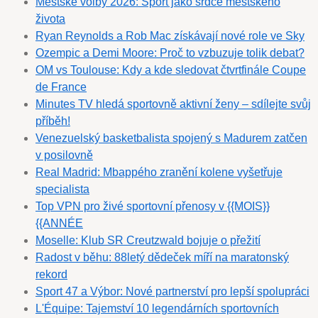
Městské volby 2026: Sport jako srdce městského
života
Ryan Reynolds a Rob Mac získávají nové role ve Sky
Ozempic a Demi Moore: Proč to vzbuzuje tolik debat?
OM vs Toulouse: Kdy a kde sledovat čtvrtfinále Coupe
de France
Minutes TV hledá sportovně aktivní ženy – sdílejte svůj
příběh!
Venezuelský basketbalista spojený s Madurem zatčen
v posilovně
Real Madrid: Mbappého zranění kolene vyšetřuje
specialista
Top VPN pro živé sportovní přenosy v {{MOIS}}
{{ANNÉE
Moselle: Klub SR Creutzwald bojuje o přežití
Radost v běhu: 88letý dědeček míří na maratonský
rekord
Sport 47 a Výbor: Nové partnerství pro lepší spolupráci
L'Équipe: Tajemství 10 legendárních sportovních