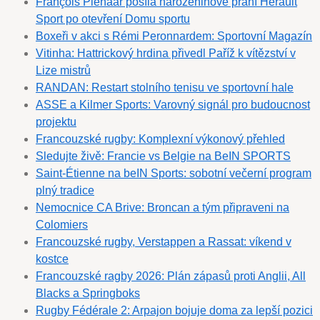
François Pienaar posílá narozeninové přání Hérault
Sport po otevření Domu sportu
Boxeři v akci s Rémi Peronnardem: Sportovní Magazín
Vitinha: Hattrickový hrdina přivedl Paříž k vítězství v
Lize mistrů
RANDAN: Restart stolního tenisu ve sportovní hale
ASSE a Kilmer Sports: Varovný signál pro budoucnost
projektu
Francouzské rugby: Komplexní výkonový přehled
Sledujte živě: Francie vs Belgie na BeIN SPORTS
Saint-Étienne na beIN Sports: sobotní večerní program
plný tradice
Nemocnice CA Brive: Broncan a tým připraveni na
Colomiers
Francouzské rugby, Verstappen a Rassat: víkend v
kostce
Francouzské ragby 2026: Plán zápasů proti Anglii, All
Blacks a Springboks
Rugby Fédérale 2: Arpajon bojuje doma za lepší pozici