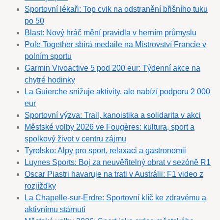
Sportovní lékaři: Top cvik na odstranění břišního tuku
po 50
Blast: Nový hráč mění pravidla v herním průmyslu
Pole Together sbírá medaile na Mistrovství Francie v
polním sportu
Garmin Vivoactive 5 pod 200 eur: Týdenní akce na
chytré hodinky
La Guierche snižuje aktivity, ale nabízí podporu 2 000
eur
Sportovní výzva: Trail, kanoistika a solidarita v akci
Městské volby 2026 ve Fougères: kultura, sport a
spolkový život v centru zájmu
Tyrolsko: Alpy pro sport, relaxaci a gastronomii
Luynes Sports: Boj za neuvěřitelný obrat v sezóně R1
Oscar Piastri havaruje na trati v Austrálii: F1 video z
rozjížďky
La Chapelle-sur-Erdre: Sportovní klíč ke zdravému a
aktivnímu stárnutí