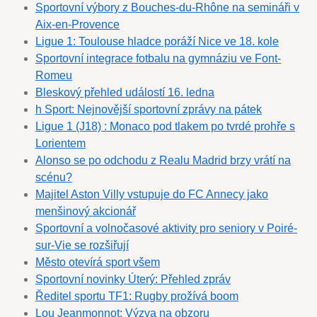
Sportovní výbory z Bouches-du-Rhône na semináři v
Aix-en-Provence
Ligue 1: Toulouse hladce poráží Nice ve 18. kole
Sportovní integrace fotbalu na gymnáziu ve Font-
Romeu
Bleskový přehled událostí 16. ledna
h Sport: Nejnovější sportovní zprávy na pátek
Ligue 1 (J18) : Monaco pod tlakem po tvrdé prohře s
Lorientem
Alonso se po odchodu z Realu Madrid brzy vrátí na
scénu?
Majitel Aston Villy vstupuje do FC Annecy jako
menšinový akcionář
Sportovní a volnočasové aktivity pro seniory v Poiré-
sur-Vie se rozšiřují
Město otevírá sport všem
Sportovní novinky Úterý: Přehled zpráv
Ředitel sportu TF1: Rugby prožívá boom
Lou Jeanmonnot: Výzva na obzoru