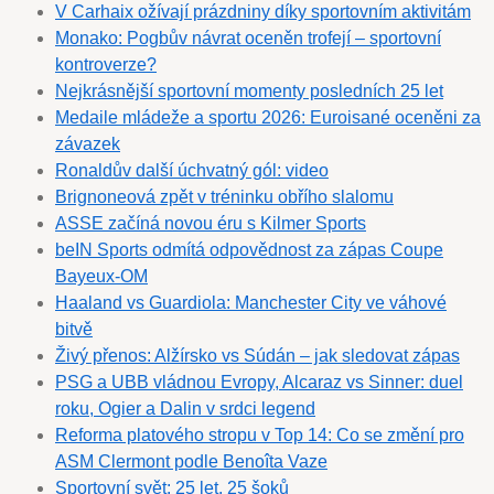
V Carhaix ožívají prázdniny díky sportovním aktivitám
Monako: Pogbův návrat oceněn trofejí – sportovní
kontroverze?
Nejkrásnější sportovní momenty posledních 25 let
Medaile mládeže a sportu 2026: Euroisané oceněni za
závazek
Ronaldův další úchvatný gól: video
Brignoneová zpět v tréninku obřího slalomu
ASSE začíná novou éru s Kilmer Sports
beIN Sports odmítá odpovědnost za zápas Coupe
Bayeux-OM
Haaland vs Guardiola: Manchester City ve váhové
bitvě
Živý přenos: Alžírsko vs Súdán – jak sledovat zápas
PSG a UBB vládnou Evropy, Alcaraz vs Sinner: duel
roku, Ogier a Dalin v srdci legend
Reforma platového stropu v Top 14: Co se změní pro
ASM Clermont podle Benoîta Vaze
Sportovní svět: 25 let, 25 šoků