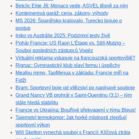
Betclic Elite J8: Monaco vede, ASVEL těsně za ním
Kontejnerová garáž: cena, zákony, výhody
MS 2026: Španělsko kralovalo, Turecko bojuje o
postup
Irsko vs Austrálie 2025: Podzimní testy živě
Pohár Francie: US Raon L'Étape vs. Still-Mutzig –
Souboj posledních zástupců Vogéz
Virtuální reklama vstupuje na francouzská sportoviště?
Rignac: Gymnastický klub slaví formu i úspěchy
Meafou mimo, Taofifenua v základu: Francie míří na
Fidži
Bram: Sportovní boje od vítězství po napínavé souboje
Grand Nancy VB prohrál v Saint-Quentinu (3:1) – tým
stále hledá stabilitu
Francie vs Ukrajina: Bouřlivé překvapení v týmu Bleus!
Tajemství termokomor: Jak horké místnosti zlepšují
sportovní výkon
Will Skelton vynechá souboj s Francií: Klíčová ztráta