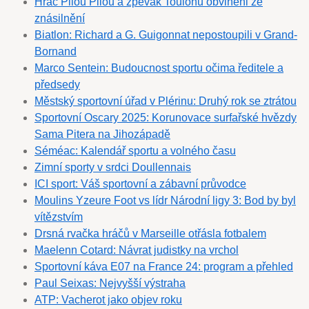
Hráč Pilou Pilou a zpěvák Toulonu obviněni ze
znásilnění
Biatlon: Richard a G. Guigonnat nepostoupili v Grand-
Bornand
Marco Sentein: Budoucnost sportu očima ředitele a
předsedy
Městský sportovní úřad v Plérinu: Druhý rok se ztrátou
Sportovní Oscary 2025: Korunovace surfařské hvězdy
Sama Pitera na Jihozápadě
Séméac: Kalendář sportu a volného času
Zimní sporty v srdci Doullennais
ICI sport: Váš sportovní a zábavní průvodce
Moulins Yzeure Foot vs lídr Národní ligy 3: Bod by byl
vítězstvím
Drsná rvačka hráčů v Marseille otřásla fotbalem
Maelenn Cotard: Návrat judistky na vrchol
Sportovní káva E07 na France 24: program a přehled
Paul Seixas: Nejvyšší výstraha
ATP: Vacherot jako objev roku