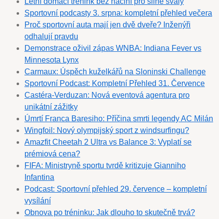
Letní domácí trénink bez náčiní pro silné svaly
Sportovní podcasty 3. srpna: kompletní přehled večera
Proč sportovní auta mají jen dvě dveře? Inženýři
odhalují pravdu
Demonstrace oživil zápas WNBA: Indiana Fever vs
Minnesota Lynx
Carmaux: Úspěch kuželkářů na Sloninski Challenge
Sportovní Podcast: Kompletní Přehled 31. Července
Castéra-Verduzan: Nová eventová agentura pro
unikátní zážitky
Úmrtí Franca Baresiho: Příčina smrti legendy AC Milán
Wingfoil: Nový olympijský sport z windsurfingu?
Amazfit Cheetah 2 Ultra vs Balance 3: Vyplatí se
prémiová cena?
FIFA: Ministryně sportu tvrdě kritizuje Gianniho
Infantina
Podcast: Sportovní přehled 29. července – kompletní
vysílání
Obnova po tréninku: Jak dlouho to skutečně trvá?