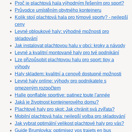
Proč je plachtová hala výhodným řešením pro sport?
Průvodce umístěním obytného kontejneru
Kolik stojí plachtová hala pro týmové sporty? - nejlepší
ceny
Levné obloukové haly: výhodné možnosti pro
skladování
Jak instalovat plachtovou halu v obci: kroky a návody
Levné a kvalitní montované haly pro tvé podnikání
Lze přizpůsobit plachtovou halu pro sport: tipy a
výhody
Haly skladem: kvalitní a cenově dostupné možnosti
Levné haly online: výhody pro podnikatele s
omezeným rozpočtem
Halle gonflable sportive: patinez toute l'année
Jaká je životnost kontejnerového domu?
Plachtové haly pro skot: Jak chránit svá zvířata?
Mobilní plachtová hala: nejlepší volba pro skladování
Jak vybrat optimální velikost plachtové haly pro vás?
Guide Brumlovka: optimisez vos trajets en bus