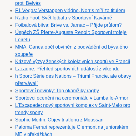
proti Belvès
F1 Vegas: Verstappen vládne, Norris míří za titulem
Radio Foot: Svět fotbalu v Sportovní Kavárně
Fotbalová bitva: Brive vs. Jarnac – Přijde průlom?
Úspěch ZŠ Pierre-Auguste Renoir: Sportovní trofeje
Loiretu
MMA: Ganea opět obviněn z podvádění od bývalého
soupeře
Krizové výzvy ženských kolektivních sportů ve Francii
Lacaune: Přehled sportovních událostí z víkendu
h Sport: Série des Nations – Triumf Francie, ale obavy
přetrvávají
Sportovní novinky: Top okamžiky ragby
Sportovci oceněni na ceremoniálu v Lamballe-Armor
L'Escapade: nový sportovní komplex v Saint-Malo pro
trendy sporty
Sophie Merlin: Objev triatlonu z Moussan
Paloma Ferrari reprezentuje Clermont na juniorském
ME v překážkách