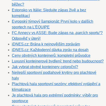
běžec?
Estonsko vs Itálie: Sledujte zápas živě a bez
komplikací
Evropský týmový šampionát: První kolo v dalších
sportech na L'ÉQUIPE
FC Annecy vs ASSE: Bude zápas na „parcích sportu“?
Odpověď v úterý!
iDNES.cz: Brána k nejnovějším zprávám
iDNES.cz: Každodenní dávka zpráv na dosah
Ceny obytných kontejnerů: kompletní průvodce
Luxusní kontejnerové bydlení: trend nebo budoucnost?
Jak vybrat obytné kontejnery celoroční?
Nejlepší sportovní podlahové krytiny pro plachtové
haly
Plachtová hala sportovní sezóny: efektivní vytápění a
klimatizace
Je plachtová hala pro extrémní podmínky: výběr pro
sportovce