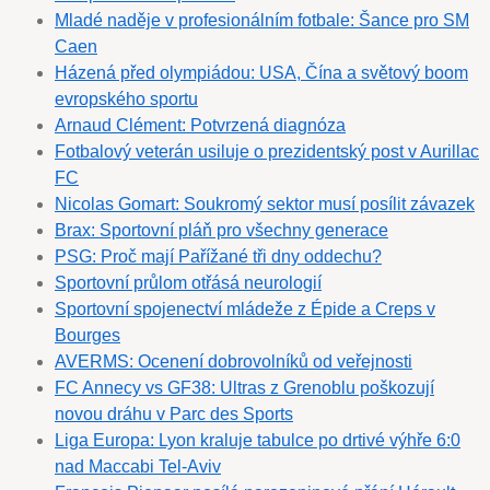
Mladé naděje v profesionálním fotbale: Šance pro SM
Caen
Házená před olympiádou: USA, Čína a světový boom
evropského sportu
Arnaud Clément: Potvrzená diagnóza
Fotbalový veterán usiluje o prezidentský post v Aurillac
FC
Nicolas Gomart: Soukromý sektor musí posílit závazek
Brax: Sportovní pláň pro všechny generace
PSG: Proč mají Pařížané tři dny oddechu?
Sportovní průlom otřásá neurologií
Sportovní spojenectví mládeže z Épide a Creps v
Bourges
AVERMS: Ocenení dobrovolníků od veřejnosti
FC Annecy vs GF38: Ultras z Grenoblu poškozují
novou dráhu v Parc des Sports
Liga Europa: Lyon kraluje tabulce po drtivé výhře 6:0
nad Maccabi Tel-Aviv