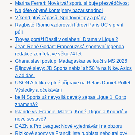
Marina Ferrari: Nová tvář sportu slibuje přesvědčivost
Najděte obytné kontejnery bazar snadno!
Víkend plný zápasů: Sportovní tipy a plány
Ragbisté Riomu vzdorovali lídrovi Paris UC v první
půli
Troyes poráží Bastii v oslabení: Drama v Ligue 2
Jean-René Godart: Francouzská sportovní legenda
redakce zemřela ve věku 74 let
Ghana slaví postup, Madagaskar se loučí s MS 2026
Říjnové slevy: JD Sports nabízí až 50 % na Nike, Asics
a adidas!
USON Atletika v plné přípravě na Relais Daniel-Rollet:
Výsledky a očekávání
beIN Sports už nevysílá devátý zápas Ligue 1: Co to
znamená?
Islande vs. Francie: Mateta, Koné, Digne a Koundé v
nové sestavě?
DAZN a Pro League: Nové vyjednávání na obzoru
Rizikové sporty ve Francii: jste rugbista nebo trailový