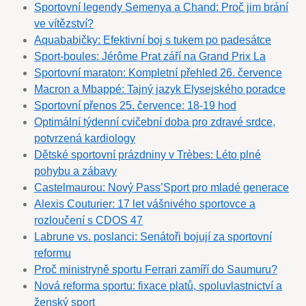
Sportovní legendy Semenya a Chand: Proč jim brání
ve vítězství?
Aquababičky: Efektivní boj s tukem po padesátce
Sport-boules: Jérôme Prat září na Grand Prix La
Sportovní maraton: Kompletní přehled 26. července
Macron a Mbappé: Tajný jazyk Elysejského poradce
Sportovní přenos 25. července: 18-19 hod
Optimální týdenní cvičební doba pro zdravé srdce,
potvrzená kardiology
Dětské sportovní prázdniny v Trèbes: Léto plné
pohybu a zábavy
Castelmaurou: Nový Pass’Sport pro mladé generace
Alexis Couturier: 17 let vášnivého sportovce a
rozloučení s CDOS 47
Labrune vs. poslanci: Senátoři bojují za sportovní
reformu
Proč ministryně sportu Ferrari zamíří do Saumuru?
Nová reforma sportu: fixace platů, spoluvlastnictví a
ženský sport