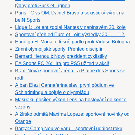
týdny proti Sucs et Lignon
Paris FC vs OM: Daniel Bravo a sexistický výrok na
beIN Sports
Ligue 1: Lorient zdolal Nantes v napínavém 20. kole
Sportovní přehled Eure-et-Loir: výsledky 30.1. – 1.2.
Euroliga H: Monaco těsně padlo proti Virtusu Bologna
Zimní olympijské sporty: Přehled disciplín
Bernard Hernoult: Nový prezident cyklistiky
EA Sports FC 26: Hra pro PS5 už teď v akci!
Brax: Nová sportovní aréna La Plaine des Sports se
rodí
Alban Elezi Cannaferina slaví první pódium ve
Schladmingu a bojuje o olympiádu
Masuaku posílen výkon Lens na hostování do konce
sezóny
Alžírsko odmítá Maxima Lopeze: sportovní novinky od
Orange
Barça: Camp Nou ve varu – sportovní událost roku