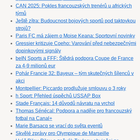
CAN 2025: Pokles francouzských trenérů u afrických
týmů
Ještě zítra: Budoucnost bojových sportů pod taktovkou
strojů?
Paris FC má zájem o Moise Keana: Sportovní novinky
Gressier kritizuje Coeho: Varování před nebezpečnými
dopinkovými signály
beIN Sports a FFF: Štědrá podpora Coupe de France
za 4-9 milionů eur
Pohár Francie 32: Bayeux – tým skutečných šílenců v
akci
Montpellier: Piccardo prodlužuje smlouvu o 3 roky
h Sport: Přehled úspěchů USSAP Box
Stade Français: 14 důvodů návratu na vrchol
Thomas Sénécal: Podpora a naděje pro francouzský
fotbal na Canal+
Marie Barsacq se vrací do světa eventů
Skvělé zprávy pro Olympique de Marseille