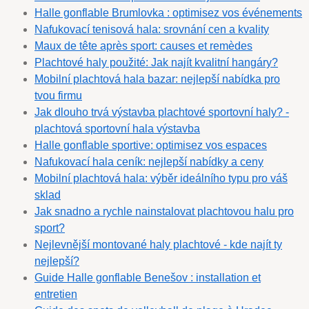
Halle gonflable Brumlovka : optimisez vos événements
Nafukovací tenisová hala: srovnání cen a kvality
Maux de tête après sport: causes et remèdes
Plachtové haly použité: Jak najít kvalitní hangáry?
Mobilní plachtová hala bazar: nejlepší nabídka pro
tvou firmu
Jak dlouho trvá výstavba plachtové sportovní haly? -
plachtová sportovní hala výstavba
Halle gonflable sportive: optimisez vos espaces
Nafukovací hala ceník: nejlepší nabídky a ceny
Mobilní plachtová hala: výběr ideálního typu pro váš
sklad
Jak snadno a rychle nainstalovat plachtovou halu pro
sport?
Nejlevnější montované haly plachtové - kde najít ty
nejlepší?
Guide Halle gonflable Benešov : installation et
entretien