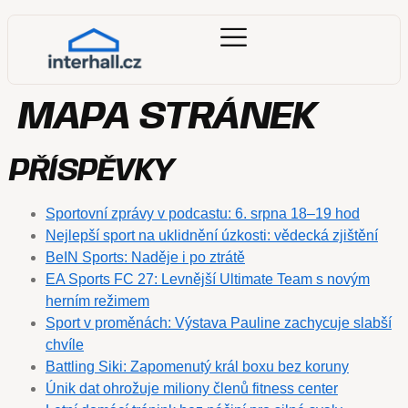
MAPA STRÁNEK
PŘÍSPĚVKY
Sportovní zprávy v podcastu: 6. srpna 18–19 hod
Nejlepší sport na uklidnění úzkosti: vědecká zjištění
BeIN Sports: Naděje i po ztrátě
EA Sports FC 27: Levnější Ultimate Team s novým
herním režimem
Sport v proměnách: Výstava Pauline zachycuje slabší
chvíle
Battling Siki: Zapomenutý král boxu bez koruny
Únik dat ohrožuje miliony členů fitness center