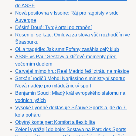
do ASSE
Nová posilovna v Issoire: Ráj pro ragbisty v srdci
Auvergne
Désiré Doué: Tvrdý ortel po zranění
Rosenior se kaje: Omluva za slova vůči rozhodčím ve
Štrasburku
OL a tragédie: Jak smrt Fofany zasáhla celý klub
ASSE vs Pau: Sestavy a klíčové momenty před
večerním duelem
Carvajal mimo hru: Real Madrid řeší ztrátu na měsíce
Setkání rodičů Mehdi Narjissiho s ministryní sportu:
Nová naděje pro mládežnický sport
Benjamín Souci: Mladý král evropského slalomu na
vodních lyžích
Vysoké Lyonné deklasuje Séauve Sports a jde do 7.
kola poháru
Obytný kontejner: Komfort a flexibilita
Zelení vyrážejí do boje: Sestava na Parc des Sports