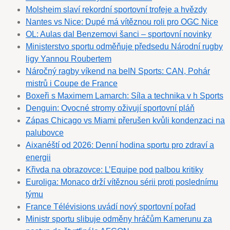
Molsheim slaví rekordní sportovní trofeje a hvězdy
Nantes vs Nice: Dupé má vítěznou roli pro OGC Nice
OL: Aulas dal Benzemovi šanci – sportovní novinky
Ministerstvo sportu odměňuje předsedu Národní rugby
ligy Yannou Roubertem
Náročný ragby víkend na beIN Sports: CAN, Pohár
mistrů i Coupe de France
Boxeři s Maximem Lamarch: Síla a technika v h Sports
Denguin: Ovocné stromy oživují sportovní pláň
Zápas Chicago vs Miami přerušen kvůli kondenzaci na
palubovce
Aixanéští od 2026: Denní hodina sportu pro zdraví a
energii
Křivda na obrazovce: L’Equipe pod palbou kritiky
Euroliga: Monaco drží vítěznou sérii proti poslednímu
týmu
France Télévisions uvádí nový sportovní pořad
Ministr sportu slibuje odměny hráčům Kamerunu za