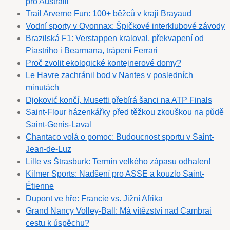
pro Austrálii
Trail Arverne Fun: 100+ běžců v kraji Brayaud
Vodní sporty v Oyonnax: Špičkové interklubové závody
Brazilská F1: Verstappen kraloval, překvapení od
Piastriho i Bearmana, trápení Ferrari
Proč zvolit ekologické kontejnerové domy?
Le Havre zachránil bod v Nantes v posledních
minutách
Djoković končí, Musetti přebírá šanci na ATP Finals
Saint-Flour házenkářky před těžkou zkouškou na půdě
Saint-Genis-Laval
Chantaco volá o pomoc: Budoucnost sportu v Saint-
Jean-de-Luz
Lille vs Štrasburk: Termín velkého zápasu odhalen!
Kilmer Sports: Nadšení pro ASSE a kouzlo Saint-
Étienne
Dupont ve hře: Francie vs. Jižní Afrika
Grand Nancy Volley-Ball: Má vítězství nad Cambrai
cestu k úspěchu?