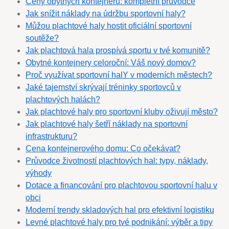
Ceny obytných kontejnerů: kompletní průvodce
Jak snížit náklady na údržbu sportovní haly?
Můžou plachtové haly hostit oficiální sportovní
soutěže?
Jak plachtová hala prospívá sportu v tvé komunitě?
Obytné kontejnery celoroční: Váš nový domov?
Proč využívat sportovní halY v moderních městech?
Jaké tajemství skrývají tréninky sportovců v
plachtových halách?
Jak plachtové haly pro sportovní kluby oživují město?
Jak plachtové haly šetří náklady na sportovní
infrastrukturu?
Cena kontejnerového domu: Co očekávat?
Průvodce životností plachtových hal: typy, náklady,
výhody
Dotace a financování pro plachtovou sportovní halu v
obci
Moderní trendy skladových hal pro efektivní logistiku
Levné plachtové haly pro tvé podnikání: výběr a tipy