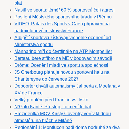
plat
Násilí ve sportu: téměř 60 % sportovců čelí agresi
Posílení Městského sportovního úřadu v Plérinu
VIDEO: Palais des Sports v Caen připraven na
badmintonové mistrovství Francie
Albigští sportovci získávají vrcholné ocenění od
Ministerstva sportu
Mannarino míří do čtvrtfinále na ATP Montpellier
Ber­teau bere stříbro na ME v bodovacím závodě
Drôme: Ocenění mladí ve sportu a společnosti
JS Cherbourg plánuje novou sportovní halu na
Chantereyne do července 2027
Depoorter chválí automatismy Jaliberta a Moefana v
XV de France
Velký problém před Francie vs. Irsko
N’Golo Kanté: Přestup, co mění fotbal
Prezidentka MOV Kirsty Coventry věří v klidnou
atmosféru na hrách v Miláně
Regionální 1: Montluçon padl doma podruhé za dva