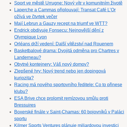
Sport ve městě Urrugne: Nový vítr v komunitním životě
Laperche a Cammas připlouvají: Transat Café L’Or
ožívá ve čtvrtek večer
Mají Lebrun a Gauzy recept na triumf ve WTT?
Endrick obdivuje Fonsecu: Nejnovější dění z
Olympique Lyon
Orléans drží vedení: Další vítězství nad Rouenem
Basketbalové drama: Dvojitá odměna pro Chartres v
Landerneau?
Obytné kontejnery: Váš nový domov?
Zlepšené hry: Nový trend nebo jen dopingová
kuriozita?
Racing má nového sportovního ředitele: Co to přinese
klubu?
ESA Brive chce prolomit remízovou smůlu proti
Bressuires
Boxerské finále v Saint-Chamas: 60 bojovníků v Paláci
sportu
Kilmer Sports Ventures plánuje miliardovou investici