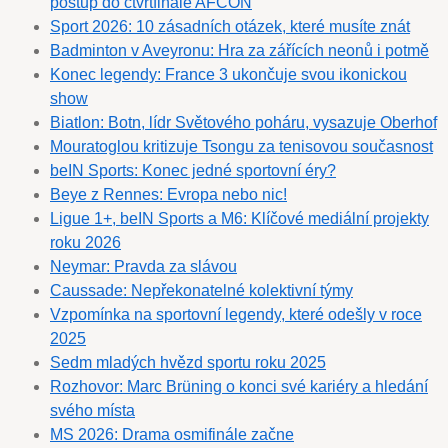
postup do čtvrtfinále AFCON
Sport 2026: 10 zásadních otázek, které musíte znát
Badminton v Aveyronu: Hra za zářících neonů i potmě
Konec legendy: France 3 ukončuje svou ikonickou
show
Biatlon: Botn, lídr Světového poháru, vysazuje Oberhof
Mouratoglou kritizuje Tsongu za tenisovou současnost
beIN Sports: Konec jedné sportovní éry?
Beye z Rennes: Evropa nebo nic!
Ligue 1+, beIN Sports a M6: Klíčové mediální projekty
roku 2026
Neymar: Pravda za slávou
Caussade: Nepřekonatelné kolektivní týmy
Vzpomínka na sportovní legendy, které odešly v roce
2025
Sedm mladých hvězd sportu roku 2025
Rozhovor: Marc Brüning o konci své kariéry a hledání
svého místa
MS 2026: Drama osmifinále začne