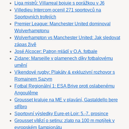
Liga mistrů: Villarreal bojuje s porážkou v J6
Villedieu Intercom ocenil 271 sportovců na
Sportovních trofejích
Premier League: Manchester United dominoval
Wolverhamptonu
Wolverhampton vs Manchester United: Jak sledovat
zápas živě
José Alcocer: Patron mládí v O.A. fotbale
Zidane: Marseille v plamenech díky fotbalovému
umění
Víkendové rugby: Plakáty & exkluzivní rozhovor s
Romainem Sazym
Fotbal Regionální 1: ESA Brive proti oslabenému
Angoulême
Grousset kraluje na ME v plavání, Gastaldello bere
stříbro
Sportovní výsledky Eure-et-Loir: 5.-7. prosince
Grousset vítězí o setinu: zlato na 100 m motýlek v
evropském šampionátu