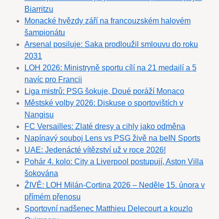
Biarritzu
Monacké hvězdy září na francouzském halovém
šampionátu
Arsenal posiluje: Saka prodloužil smlouvu do roku
2031
LOH 2026: Ministryně sportu cílí na 21 medailí a 5
navíc pro Francii
Liga mistrů: PSG šokuje, Doué poráží Monaco
Městské volby 2026: Diskuse o sportovištích v
Nangisu
FC Versailles: Zlaté dresy a cihly jako odměna
Napínavý souboj Lens vs PSG živě na beIN Sports
UAE: Jedenácté vítězství už v roce 2026!
Pohár 4. kolo: City a Liverpool postupují, Aston Villa
šokována
ŽIVĚ: LOH Milán-Cortina 2026 – Neděle 15. února v
přímém přenosu
Sportovní nadšenec Matthieu Delecourt a kouzlo