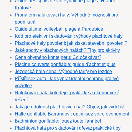
Guide des spots de volleyball de plage à Hradec
Králové
Pronájem nafukovací haly: Výhodné možnosti pro
podnikání
Guide ultime: volleyball plage à Pardubice
Kód pro efektivní skladování: výhody plachtové haly
Plachtové haly povolení: jak získat stavební povolení?
Jaké sporty v plachtových halách? Tipy pro aktivity
Cena obytného kontejneru: Co očekávat?
Piscine couverte gonflable: guide d'achat et plus
Jezdecká hala cena: Výhodné tarify pro jezdce
Přístřešek-auta: Jak vybrat ideální ochranu pro tvé
vozidlo?
Nafukovací hala koloděje: praktické a ekonomické
řešení
Jaká je odolnost plachtových hal? Objev, jak vydržíš!
Halle gonflable Barrandov : optimisez votre événement
Badminton gonflable: jouez toute l'année!
Plachtová hala pro skladování dřeva: praktické tipy