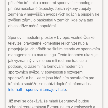
přísného tréninku a moderní sportovní technologie
přináší nečekané úspěchy. Jejich výkony zaujaly
zejména v nejvyšších evropských ligách a přispěly ke
zvýšení zájmu o basketbal v zemích, kde byla tato
oblast dříve méně populární.
Sportovní mediální prostor v Evropě, včetně České
televize, pravidelně komentuje jejich vzestup a
propojuje jejich příběh se širšími trendy ve sportovním
managementu a marketingu. Tento fenomén ukazuje,
jak významný vliv mohou mít rodinné tradice a
podporující zázemí na formování moderních
sportovních hvězd. V souvislosti s rozvojem
sportovišť a hal, které jsou ideálním prostředím pro
trénink a soutěže, se nabízí doplnění informací na
Interhall – sportovní turnaje v hale
.
Již nyní se očekává, že mladí Lebrunové budou
schopni reprezentovat Evropu nejen v tenisových a