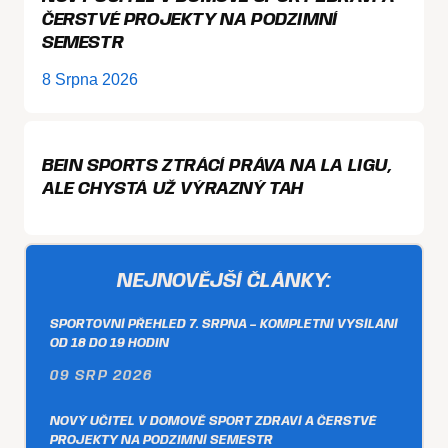
ČERSTVÉ PROJEKTY NA PODZIMNÍ
SEMESTR
8 Srpna 2026
BEIN SPORTS ZTRÁCÍ PRÁVA NA LA LIGU,
ALE CHYSTÁ UŽ VÝRAZNÝ TAH
NEJNOVĚJŠÍ ČLÁNKY:
SPORTOVNÍ PŘEHLED 7. SRPNA – KOMPLETNÍ VYSÍLÁNÍ
OD 18 DO 19 HODIN
09 SRP 2026
NOVÝ UČITEL V DOMOVĚ SPORT ZDRAVÍ A ČERSTVÉ
PROJEKTY NA PODZIMNÍ SEMESTR