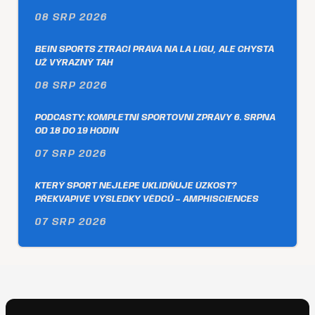
08 SRP 2026
BEIN SPORTS ZTRÁCÍ PRÁVA NA LA LIGU, ALE CHYSTÁ
UŽ VÝRAZNÝ TAH
08 SRP 2026
PODCASTY: KOMPLETNÍ SPORTOVNÍ ZPRÁVY 6. SRPNA
OD 18 DO 19 HODIN
07 SRP 2026
KTERÝ SPORT NEJLÉPE UKLIDŇUJE ÚZKOST?
PŘEKVAPIVÉ VÝSLEDKY VĚDCŮ – AMPHISCIENCES
07 SRP 2026