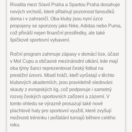
Rivalita mezi Slavií Praha a Spartou Praha dosahuje
nových vrcholů, které přitahují pozornost fanoušků
doma i v zahraničí. Oba kluby jsou nyní úzce
propojeny se sponzory jako Nike, Adidas nebo Puma,
což přináší nejen finanční prostředky, ale také
špičkové sportovní vybavení.
Roční program zahrnuje zápasy v domácí lize, účast
v Mol Cupu a občasné mezinárodní utkání, kde mají
oba týmy šanci reprezentovat český fotbal na
prestižní úrovni. Mladí hráči, kteří vyrůstají v těchto
klubových akademiích, jsou pravidelně sledováni
skauty z evropských lig, což podporuje i samotný
rozvoj českých sportovních zařízení a zázemí. V
tomto ohledu se výrazně prosazují také nové
plachtové haly pro sportovní využití, které zvyšují
možnosti tréninku i pořádání turnajů během celého
roku.