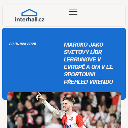
MAROKO JAKO
22 ŘÍJNA 2025
SVĚTOVÝ LÍDR,
LEBRUNOVÉ V
EVROPĚ A OM V L1:
SPORTOVNÍ
PŘEHLED VÍKENDU