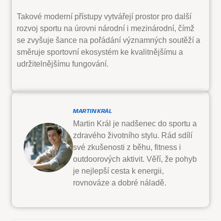
Takové moderní přístupy vytvářejí prostor pro další
rozvoj sportu na úrovni národní i mezinárodní, čímž
se zvyšuje šance na pořádání významných soutěží a
směruje sportovní ekosystém ke kvalitnějšímu a
udržitelnějšímu fungování.
MARTIN KRÁL
Martin Král je nadšenec do sportu a
zdravého životního stylu. Rád sdílí
své zkušenosti z běhu, fitness i
outdoorových aktivit. Věří, že pohyb
je nejlepší cesta k energii,
rovnováze a dobré náladě.