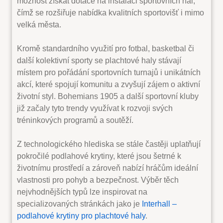
možnost získat dotace na instalaci sportovních hal,
čímž se rozšiřuje nabídka kvalitních sportovišť i mimo
velká města.
Kromě standardního využití pro fotbal, basketbal či
další kolektivní sporty se plachtové haly stávají
místem pro pořádání sportovních turnajů i unikátních
akcí, které spojují komunitu a zvyšují zájem o aktivní
životní styl. Bohemians 1905 a další sportovní kluby
již začaly tyto trendy využívat k rozvoji svých
tréninkových programů a soutěží.
Z technologického hlediska se stále častěji uplatňují
pokročilé podlahové krytiny, které jsou šetrné k
životnímu prostředí a zároveň nabízí hráčům ideální
vlastnosti pro pohyb a bezpečnost. Výběr těch
nejvhodnějších typů lze inspirovat na
specializovaných stránkách jako je
Interhall –
podlahové krytiny pro plachtové haly
.