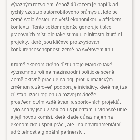
výrazným rozvojem, čehož důkazem je například
rychlý vzestup automobilového průmyslu, kde se
země stala šestou největší ekonomikou v africkém
kontextu. Tento sektor nejenže generuje tisíce
pracovních míst, ale také stimuluje infrastrukturální
projekty, které jsou klíčové pro zvyšování
konkurenceschopnosti země na světovém trhu.
Kromě ekonomického růstu hraje Maroko také
významnou roli na mezinárodní politické scéně.
Země aktivně pracuje na boji proti klimatickým
změnám a zároveň podporuje iniciativy, které mají za
cíl stabilizaci regionu a rozvoj mládeže
prostřednictvím vzdělávání a sportovních projektů.
Tyto snahy jsou v souladu s prioritami Evropské unie
a její novou komisí, která klade důraz nejen na
ekonomickou spolupráci, ale i na environmentální
udržitelnost a globální partnerství.