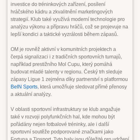
investice do tréninkových zařízení, posílení
hráčského kádru a zkvalitnění marketingových
strategií. Klub také využívá moderní technologie pro
analýzu výkonu a přípravu hráčů, což se projevuje na
lepší kondici a taktické vyzrálosti během zápasů.
OM je rovněž aktivní v komunitních projektech a
čerpá signalizaci i z tradičních sportovních turnajů,
například prestižního Mol Cupu, který pomáhá
budovat mladé talenty v regionu. Český trh sleduje
zápasy Ligue 1 zejména díky partnerství s platformou
BeIN Sports
, která umožňuje sledovat přímé přenosy
a aktuální analýzy.
V oblasti sportovní infrastruktury se klub angažuje
také v rozvoji polyfunkčních hal, kde mohou být
pořádány nejen fotbalové tréninky, ale i další
sportovní soutěže podporované značkami jako
Fortuna a Tipsport. Tyto haly jsou důležité pro udržení