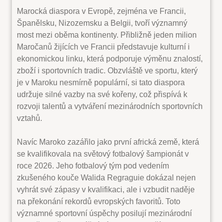
Marocká diaspora v Evropě, zejména ve Francii,
Španělsku, Nizozemsku a Belgii, tvoří významný
most mezi oběma kontinenty. Přibližně jeden milion
Maročanů žijících ve Francii představuje kulturní i
ekonomickou linku, která podporuje výměnu znalostí,
zboží i sportovních tradic. Obzvláště ve sportu, který
je v Maroku nesmírně populární, si tato diaspora
udržuje silné vazby na své kořeny, což přispívá k
rozvoji talentů a vytváření mezinárodních sportovních
vztahů.
Navíc Maroko zazářilo jako první africká země, která
se kvalifikovala na světový fotbalový šampionát v
roce 2026. Jeho fotbalový tým pod vedením
zkušeného kouče Walida Regraguie dokázal nejen
vyhrát své zápasy v kvalifikaci, ale i vzbudit naděje
na překonání rekordů evropských favoritů. Toto
významné sportovní úspěchy posilují mezinárodní