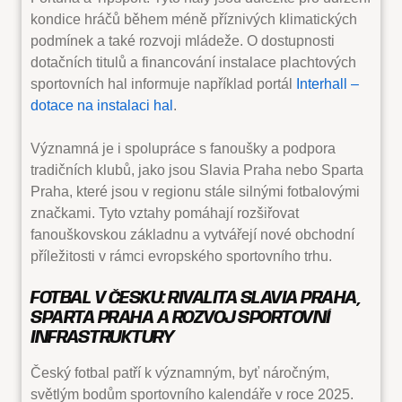
kondice hráčů během méně příznivých klimatických
podmínek a také rozvoji mládeže. O dostupnosti
dotačních titulů a financování instalace plachtových
sportovních hal informuje například portál
Interhall –
dotace na instalaci hal
.
Významná je i spolupráce s fanoušky a podpora
tradičních klubů, jako jsou Slavia Praha nebo Sparta
Praha, které jsou v regionu stále silnými fotbalovými
značkami. Tyto vztahy pomáhají rozšiřovat
fanouškovskou základnu a vytvářejí nové obchodní
příležitosti v rámci evropského sportovního trhu.
FOTBAL V ČESKU: RIVALITA SLAVIA PRAHA,
SPARTA PRAHA A ROZVOJ SPORTOVNÍ
INFRASTRUKTURY
Český fotbal patří k významným, byť náročným,
světlým bodům sportovního kalendáře v roce 2025.