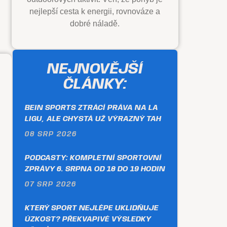
nejlepší cesta k energii, rovnováze a
dobré náladě.
NEJNOVĚJŠÍ
ČLÁNKY:
BEIN SPORTS ZTRÁCÍ PRÁVA NA LA
LIGU, ALE CHYSTÁ UŽ VÝRAZNÝ TAH
08 SRP 2026
PODCASTY: KOMPLETNÍ SPORTOVNÍ
ZPRÁVY 6. SRPNA OD 18 DO 19 HODIN
07 SRP 2026
KTERÝ SPORT NEJLÉPE UKLIDŇUJE
ÚZKOST? PŘEKVAPIVÉ VÝSLEDKY