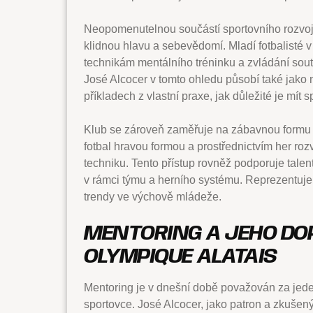
Neopomenutelnou součástí sportovního rozvoje 
klidnou hlavu a sebevědomí. Mladí fotbalisté v
technikám mentálního tréninku a zvládání sout
José Alcocer v tomto ohledu působí také jako m
příkladech z vlastní praxe, jak důležité je mít
Klub se zároveň zaměřuje na zábavnou formu tr
fotbal hravou formou a prostřednictvím her roz
techniku. Tento přístup rovněž podporuje talent
v rámci týmu a herního systému. Reprezentuje
trendy ve výchově mládeže.
MENTORING A JEHO DO
OLYMPIQUE ALATAIS
Mentoring je v dnešní době považován za jeden
sportovce. José Alcocer, jako patron a zkušen