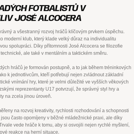
ADÝCH FOTBALISTŮ V
VLIV JOSÉ ALCOCERA
právný a všestranný rozvoj hráčů klíčovým prvkem úspěchu.
ko moderní klub, který klade velký důraz na individualitu
ou spolupráci. Díky přítomnosti José Alcocera se filozofie
i technické, ale také v mentálním a taktickém směru.
adých hráčů je formován postupně, a to jak během tréninkových
jako k jednotlivcům, kteří potřebují nejen zvládnout základní
ktické vnímání hry, které je velmi důležité ve vyšších věkových
zskými reprezentanty U17 potvrzují, že správný styl hry a
y na zcela jinou úroveň.
ěřeny na rozvoj kreativity, rychlosti rozhodování a schopnosti
ty jsou často opomíjeny v běžné mládežnické praxi, ale díky
rvale vede hráče k tomu, aby si osvojili nejen rychlé myšlení,
vé reakce na herní situace.