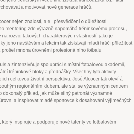
vychovávat a motivovat nové generace hráčů.
ocer nejen znalosti, ale i přesvědčení o důležitosti
eho mentoring zde výrazně napomáhá tréninkovému procesu,
é na rozvoj takových charakterových vlastností, jako je
íky jeho návštěvám a lekcím tak získávají mladí hráči příležitost
ž prošel mnoha úrovněmi profesionálního fotbalu.
ls a zintenzivňuje spolupráci s místní fotbalovou akademií,
ální tréninkové bloky a přednášky. Všechny tyto aktivity
ejich celkovou životní perspektivu. José Alcocer tak otevírá
l pouhým regionálním klubem, ale stal se významným centrem
o dokonalý příklad, jak může silný patronát významné
 úrovni a inspirovat mladé sportovce k dosahování výjimečných