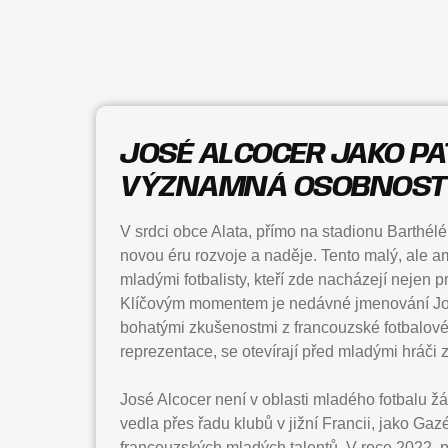
JOSÉ ALCOCER JAKO PA
VÝZNAMNÁ OSOBNOST 
V srdci obce Alata, přímo na stadionu Barthélé
novou éru rozvoje a naděje. Tento malý, ale am
mladými fotbalisty, kteří zde nacházejí nejen 
Klíčovým momentem je nedávné jmenování Jos
bohatými zkušenostmi z francouzské fotbalové
reprezentace, se otevírají před mladými hráči 
José Alcocer není v oblasti mladého fotbalu ž
vedla přes řadu klubů v jižní Francii, jako Gaz
francouzských mladých talentů. V roce 2022, p