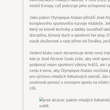
mistrů Evropy, což potvrzuje jeho schopnost 
Jako patron Olympique Alatais přináší José Alc
komplexního sportovního rozvoje mládeže. J
který se kromě techniky a taktiky soustředí tak
disciplína, týmový duch a sportovní fair play. D
nasát zkušenosti a rady přímo od člověka, jen
Vedení klubu navíc dynamizuje tento nový impu
kde je José Alcocer často zván, aby vedl speci
podporují nejen sportovní výkony hráčů, ale i j
cestu k tomu, aby Olympique Alatais nezůsta
pro výchovu mladých fotbalových talentů. Jde 
osobnosti pomoci s rozvojem sportu na místní
cílů.