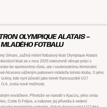
TRON OLYMPIQUE ALATAIS –
MLADÉHO FOTBALU
my Silvani, zažívá místní fotbalový klub Olympique Alatais
biciózní klub se v roce 2025 intenzivně věnuje práci s
prostor ke sportovnímu růstu, ale i osobnostnímu formování.
é Alcocera váženým patronem mládeže tohoto klubu. S jeho
 scény, kde nyní působí jako trenér francouzské U17
z O.A. zcela nové možnosti.
ádným nováčkem. Přestože se narodil v Ajacciu, jeho cesta
élec, Corte či Fréjus, a nakonec jej přivedla k vedení
od jeho trenérským vedením, získala francouzská U17 titul