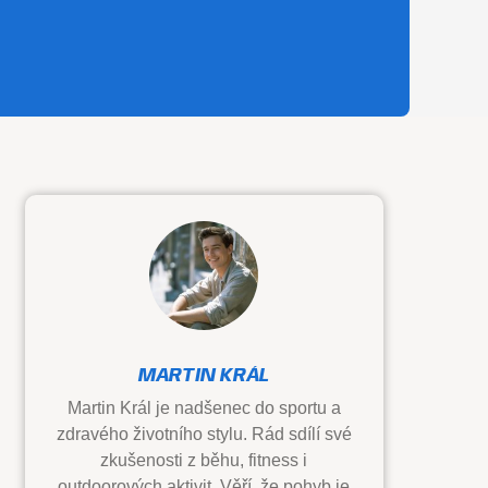
MARTIN KRÁL
Martin Král je nadšenec do sportu a
zdravého životního stylu. Rád sdílí své
zkušenosti z běhu, fitness i
outdoorových aktivit. Věří, že pohyb je