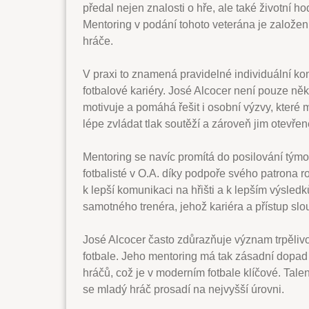
předal nejen znalosti o hře, ale také životní h
Mentoring v podání tohoto veterána je založen
hráče.
V praxi to znamená pravidelné individuální kon
fotbalové kariéry. José Alcocer není pouze ně
motivuje a pomáhá řešit i osobní výzvy, které
lépe zvládat tlak soutěží a zároveň jim otevře
Mentoring se navíc promítá do posilování týmov
fotbalisté v O.A. díky podpoře svého patrona 
k lepší komunikaci na hřišti a k lepším výsled
samotného trenéra, jehož kariéra a přístup slo
José Alcocer často zdůrazňuje význam trpělivo
fotbale. Jeho mentoring má tak zásadní dopad 
hráčů, což je v moderním fotbale klíčové. Talent
se mladý hráč prosadí na nejvyšší úrovni.