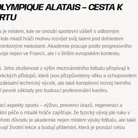
LYMPIQUE ALATAIS – CESTA K
ORTU
 je místem, kde se snoubí sportovní vášeň s odborným
í, kde mladí hráči mohou rozvíjet svůj talent pod dohledem
réninkovými metodami. Akademie pracuje podle progresivního
voje nejen ve Francii, ale i v širším evropském kontextu.
i. Jeho zkušenosti z výšin mezinárodního fotbalu přispívají k
ktických přístupů, které jsou přizpůsobeny věku a schopnostem
základní technický výcvik, ale také komplexní rozvoj herního
í pevné základy pro budoucí profesionální kariéru.
cí aspekty sportu – výživu, prevenci úrazů, regeneraci a
ní péče o mladé hráče zajišťuje, že fyzický vývoj jde ruku v
tohoto důvodu je akademie nejen místem výuky fotbalu, ale také
jí životní lekce a budují přátelství, která je provází celou