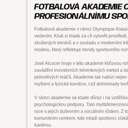
FOTBALOVÁ AKADEMIE O
PROFESIONÁLNÍMU SP
Fotbalová akademie v rámci Olympique Alatais
vedením. Klub si klade za cíl vytvořit prostřed
zkušených trenérů a v souladu s moderními t
modelu, který reflektuje trendy sportovního roz
José Alcocer hraje v této akademii klíčovou rol
zavádění inovativních tréninkových metod a ta
jednotlivých hráčů. Akademie tak nabízí nejen 
myšlení a fyzické kondice, což dohromady tvoř
V rámci akademie se klade důraz i na vzděláva
psychologickou podporu. Tato multidimenzionál
ruce s jejich duševním a sociálním růstem. Z 
komunitním centrem, kde mladí sportovci získáva
kariérou.