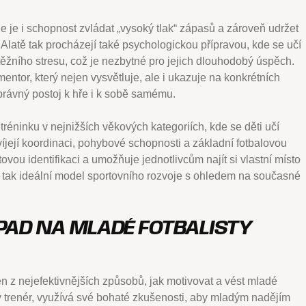
je i schopnost zvládat „vysoký tlak“ zápasů a zároveň udržet
 Alatě tak procházejí také psychologickou přípravou, kde se učí
ěžního stresu, což je nezbytné pro jejich dlouhodobý úspěch.
entor, který nejen vysvětluje, ale i ukazuje na konkrétních
 správný postoj k hře i k sobě samému.
éninku v nejnižších věkových kategoriích, kde se děti učí
víjejí koordinaci, pohybové schopnosti a základní fotbalovou
ovou identifikaci a umožňuje jednotlivcům najít si vlastní místo
 tak ideální model sportovního rozvoje s ohledem na současné
PAD NA MLADÉ FOTBALISTY
 z nejefektivnějších způsobů, jak motivovat a vést mladé
ý trenér, využívá své bohaté zkušenosti, aby mladým nadějím