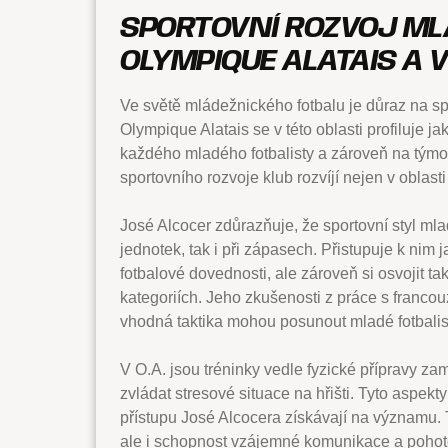
SPORTOVNÍ ROZVOJ ML
OLYMPIQUE ALATAIS A 
Ve světě mládežnického fotbalu je důraz na s
Olympique Alatais se v této oblasti profiluje ja
každého mladého fotbalisty a zároveň na týmov
sportovního rozvoje klub rozvíjí nejen v oblast
José Alcocer zdůrazňuje, že sportovní styl ml
jednotek, tak i při zápasech. Přistupuje k nim 
fotbalové dovednosti, ale zároveň si osvojit ta
kategoriích. Jeho zkušenosti z práce s francou
vhodná taktika mohou posunout mladé fotbalist
V O.A. jsou tréninky vedle fyzické přípravy zam
zvládat stresové situace na hřišti. Tyto aspek
přístupu José Alcocera získávají na významu. T
ale i schopnost vzájemné komunikace a pohoto