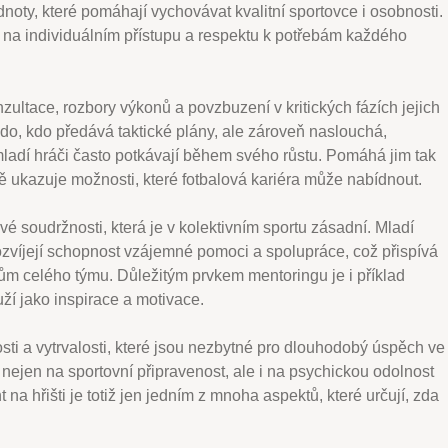
odnoty, které pomáhají vychovávat kvalitní sportovce i osobnosti.
 na individuálním přístupu a respektu k potřebám každého
zultace, rozbory výkonů a povzbuzení v kritických fázích jejich
kdo, kdo předává taktické plány, ale zároveň naslouchá,
 mladí hráči často potkávají během svého růstu. Pomáhá jim tak
ně ukazuje možnosti, které fotbalová kariéra může nabídnout.
é soudržnosti, která je v kolektivním sportu zásadní. Mladí
rozvíjejí schopnost vzájemné pomoci a spolupráce, což přispívá
kům celého týmu. Důležitým prvkem mentoringu je i příklad
uží jako inspirace a motivace.
sti a vytrvalosti, které jsou nezbytné pro dlouhodobý úspěch ve
nejen na sportovní připravenost, ale i na psychickou odolnost
 na hřišti je totiž jen jedním z mnoha aspektů, které určují, zda