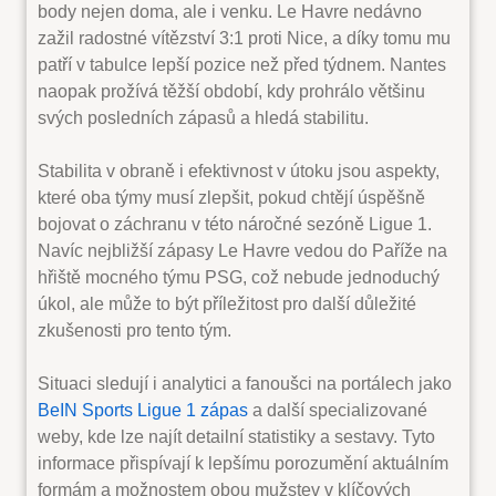
body nejen doma, ale i venku. Le Havre nedávno
zažil radostné vítězství 3:1 proti Nice, a díky tomu mu
patří v tabulce lepší pozice než před týdnem. Nantes
naopak prožívá těžší období, kdy prohrálo většinu
svých posledních zápasů a hledá stabilitu.
Stabilita v obraně i efektivnost v útoku jsou aspekty,
které oba týmy musí zlepšit, pokud chtějí úspěšně
bojovat o záchranu v této náročné sezóně Ligue 1.
Navíc nejbližší zápasy Le Havre vedou do Paříže na
hřiště mocného týmu PSG, což nebude jednoduchý
úkol, ale může to být příležitost pro další důležité
zkušenosti pro tento tým.
Situaci sledují i analytici a fanoušci na portálech jako
BeIN Sports Ligue 1 zápas
a další specializované
weby, kde lze najít detailní statistiky a sestavy. Tyto
informace přispívají k lepšímu porozumění aktuálním
formám a možnostem obou mužstev v klíčových