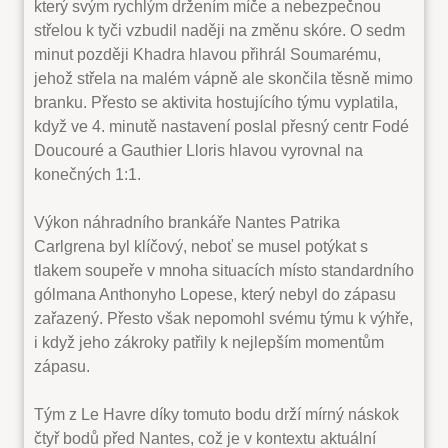
který svým rychlým držením míče a nebezpečnou
střelou k tyči vzbudil naději na změnu skóre. O sedm
minut později Khadra hlavou přihrál Soumarému,
jehož střela na malém vápně ale skončila těsně mimo
branku. Přesto se aktivita hostujícího týmu vyplatila,
když ve 4. minutě nastavení poslal přesný centr Fodé
Doucouré a Gauthier Lloris hlavou vyrovnal na
konečných 1:1.
Výkon náhradního brankáře Nantes Patrika
Carlgrena byl klíčový, neboť se musel potýkat s
tlakem soupeře v mnoha situacích místo standardního
gólmana Anthonyho Lopese, který nebyl do zápasu
zařazený. Přesto však nepomohl svému týmu k výhře,
i když jeho zákroky patřily k nejlepším momentům
zápasu.
Tým z Le Havre díky tomuto bodu drží mírný náskok
čtyř bodů před Nantes, což je v kontextu aktuální