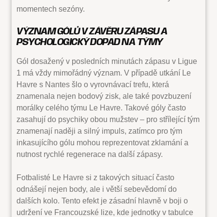
momentech sezóny.
VÝZNAM GÓLŮ V ZÁVĚRU ZÁPASU A
PSYCHOLOGICKÝ DOPAD NA TÝMY
Gól dosažený v posledních minutách zápasu v Ligue
1 má vždy mimořádný význam. V případě utkání Le
Havre s Nantes šlo o vyrovnávací trefu, která
znamenala nejen bodový zisk, ale také povzbuzení
morálky celého týmu Le Havre. Takové góly často
zasahují do psychiky obou mužstev – pro střílející tým
znamenají naději a silný impuls, zatímco pro tým
inkasujícího gólu mohou reprezentovat zklamání a
nutnost rychlé regenerace na další zápasy.
Fotbalisté Le Havre si z takových situací často
odnášejí nejen body, ale i větší sebevědomí do
dalších kolo. Tento efekt je zásadní hlavně v boji o
udržení ve Francouzské lize, kde jednotky v tabulce