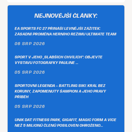
NEJNOVĚJŠÍ ČLÁNKY:
EA SPORTS FC 27 PŘINÁŠÍ LEVNĚJŠÍ ZÁŽITEK:
ZÁSADNÍ PROMĚNA HERNÍHO REŽIMU ULTIMATE TEAM
06 SRP 2026
SPORT V JEHO „SLABŠÍCH CHVÍLÍCH“: OBJEVTE
VÝSTAVU FOTOGRAFKY PAULINE …
05 SRP 2026
SPORTOVNÍ LEGENDA – BATTLING SIKI: KRÁL BEZ
KORUNY, ZAPOMENUTÝ ŠAMPION A JEHO PRAVÝ
PŘÍBĚH
05 SRP 2026
ÚNIK DAT: FITNESS PARK, GIGAFIT, MAGIC FORM A VÍCE
NEŽ 5 MILIONŮ ČLENŮ POSILOVEN OHROŽENO…