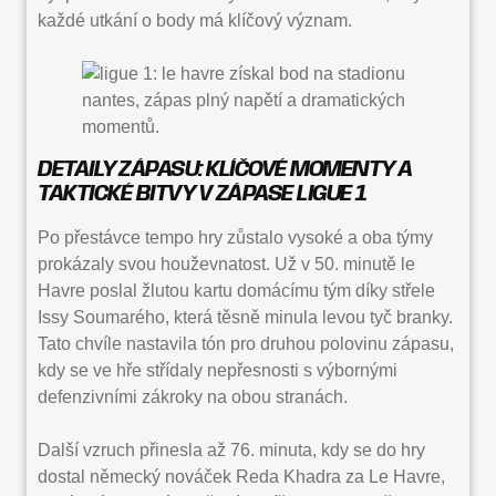
každé utkání o body má klíčový význam.
DETAILY ZÁPASU: KLÍČOVÉ MOMENTY A
TAKTICKÉ BITVY V ZÁPASE LIGUE 1
Po přestávce tempo hry zůstalo vysoké a oba týmy
prokázaly svou houževnatost. Už v 50. minutě le
Havre poslal žlutou kartu domácímu tým díky střele
Issy Soumarého, která těsně minula levou tyč branky.
Tato chvíle nastavila tón pro druhou polovinu zápasu,
kdy se ve hře střídaly nepřesnosti s výbornými
defenzivními zákroky na obou stranách.
Další vzruch přinesla až 76. minuta, kdy se do hry
dostal německý nováček Reda Khadra za Le Havre,