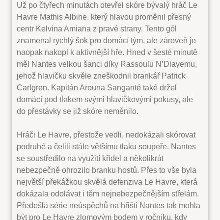
Už po čtyřech minutách otevřel skóre bývalý hráč Le
Havre Mathis Albine, který hlavou proměnil přesný
centr Kelvina Amiana z pravé strany. Tento gól
znamenal rychlý šok pro domácí tým, ale zároveň je
naopak nakopl k aktivnější hře. Hned v šesté minutě
měl Nantes velkou šanci díky Rassoulu N’Diayemu,
jehož hlavičku skvěle zneškodnil brankář Patrick
Carlgren. Kapitán Arouna Sanganté také držel
domácí pod tlakem svými hlavičkovými pokusy, ale
do přestávky se již skóre neměnilo.
Hráči Le Havre, přestože vedli, nedokázali skórovat
podruhé a čelili stále většímu tlaku soupeře. Nantes
se soustředilo na využití křídel a několikrát
nebezpečně ohrozilo branku hostů. Přes to vše byla
největší překážkou skvělá defenziva Le Havre, která
dokázala odolávat i těm nejnebezpečnějším střelám.
Předešlá série neúspěchů na hřišti Nantes tak mohla
být pro Le Havre zlomovým bodem v ročníku, kdy