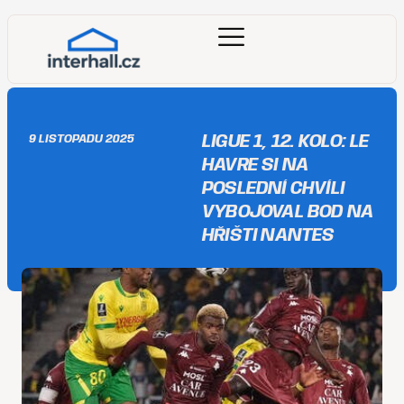
LIGUE 1, 12. KOLO: LE
9 LISTOPADU 2025
HAVRE SI NA
POSLEDNÍ CHVÍLI
VYBOJOVAL BOD NA
HŘIŠTI NANTES