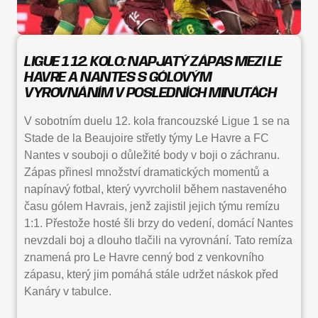
LIGUE 1 12. KOLO: NAPJATÝ ZÁPAS MEZI LE
HAVRE A NANTES S GÓLOVÝM
VYROVNÁNÍM V POSLEDNÍCH MINUTÁCH
V sobotním duelu 12. kola francouzské Ligue 1 se na
Stade de la Beaujoire střetly týmy Le Havre a FC
Nantes v souboji o důležité body v boji o záchranu.
Zápas přinesl množství dramatických momentů a
napínavý fotbal, který vyvrcholil během nastaveného
času gólem Havrais, jenž zajistil jejich týmu remízu
1:1. Přestože hosté šli brzy do vedení, domácí Nantes
nevzdali boj a dlouho tlačili na vyrovnání. Tato remíza
znamená pro Le Havre cenný bod z venkovního
zápasu, který jim pomáhá stále udržet náskok před
Kanáry v tabulce.