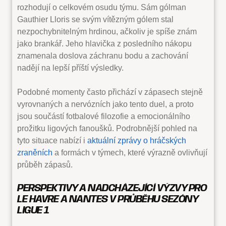
rozhodují o celkovém osudu týmu. Sám gólman
Gauthier Lloris se svým vítězným gólem stal
nezpochybnitelným hrdinou, ačkoliv je spíše znám
jako brankář. Jeho hlavička z posledního nákopu
znamenala doslova záchranu bodu a zachování
nadějí na lepší příští výsledky.
Podobné momenty často přichází v zápasech stejně
vyrovnaných a nervózních jako tento duel, a proto
jsou součástí fotbalové filozofie a emocionálního
prožitku ligových fanoušků. Podrobnější pohled na
tyto situace nabízí i
aktuální zprávy o hráčských
zraněních
a formách v týmech, které výrazně ovlivňují
průběh zápasů.
PERSPEKTIVY A NADCHÁZEJÍCÍ VÝZVY PRO
LE HAVRE A NANTES V PRŮBĚHU SEZÓNY
LIGUE 1