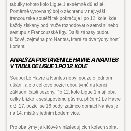
tabulky tohoto kolo Ligue 1 extrémně důležité.
Poměrně vyrovnaný boj o záchranu v nejvyšší
francouzské soutěži tak pokračuje i po 12. kole, kde
každý získaný bod může rozhodovat o setrvání nebo
sestupu z Francouzské ligy. Další zápasy budou
klíčové, zejména pro Nantes, které za dva týdny hostí
Lorient.
ANALÝZA POSTAVENÍ LE HAVRE A NANTES
V TABULCE LIGUE 1 PO 12. KOLE
Souboj Le Havre a Nantes nebyl pouze o jednom
utkání, ale o celkové pozici obou týmů na konci
základní části sezóny. Po 12. kole Ligue 1 mají oba
celky blízko k sestupovému pásmu, přičemž Le Havre
drží 17. pozici se 16 body, zatímco domácí Nantes je
na 14. místě s jedním bodem více.
Pro oba týmy je klíčové v následujících kolech sbírat