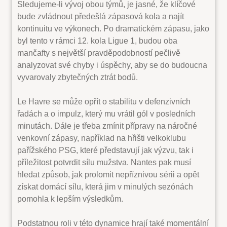
Sledujeme-li vývoj obou týmů, je jasné, že klíčové
bude zvládnout předešlá zápasová kola a najít
kontinuitu ve výkonech. Po dramatickém zápasu, jako
byl tento v rámci 12. kola Ligue 1, budou oba
mančafty s největší pravděpodobností pečlivě
analyzovat své chyby i úspěchy, aby se do budoucna
vyvarovaly zbytečných ztrát bodů.
Le Havre se může opřít o stabilitu v defenzivních
řadách a o impulz, který mu vrátil gól v posledních
minutách. Dále je třeba zmínit přípravy na náročné
venkovní zápasy, například na hřišti velkoklubu
pařížského PSG, které představují jak výzvu, tak i
příležitost potvrdit sílu mužstva. Nantes pak musí
hledat způsob, jak prolomit nepříznivou sérii a opět
získat domácí sílu, která jim v minulých sezónách
pomohla k lepším výsledkům.
Podstatnou roli v této dynamice hrají také momentální