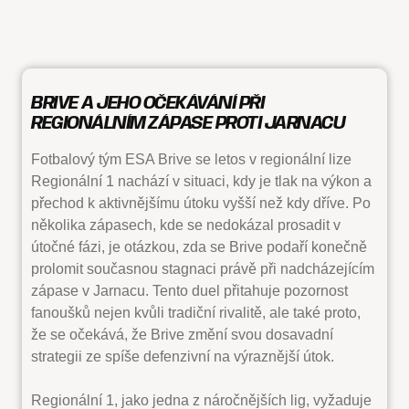
BRIVE A JEHO OČEKÁVÁNÍ PŘI
REGIONÁLNÍM ZÁPASE PROTI JARNACU
Fotbalový tým ESA Brive se letos v regionální lize
Regionální 1 nachází v situaci, kdy je tlak na výkon a
přechod k aktivnějšímu útoku vyšší než kdy dříve. Po
několika zápasech, kde se nedokázal prosadit v
útočné fázi, je otázkou, zda se Brive podaří konečně
prolomit současnou stagnaci právě při nadcházejícím
zápase v Jarnacu. Tento duel přitahuje pozornost
fanoušků nejen kvůli tradiční rivalitě, ale také proto,
že se očekává, že Brive změní svou dosavadní
strategii ze spíše defenzivní na výraznější útok.
Regionální 1, jako jedna z náročnějších lig, vyžaduje