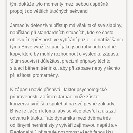
tým dokáže tyto momenty mezi sebou úspěšně
propojit do větších útočných sekvencí.
Jarnacův defenzivní přístup má však také své slabiny,
například při standardních situacích, kde se často
objevují nepřesnosti ve vybírání pozic. To nabízí šanci
týmu Brive využít situací jako jsou rohy nebo volné
kopy, které by mohly rozhodnout o výsledku zápasu.
S tím souvisí i důležitost precizní přípravy těchto
situací během tréninku, aby při zápase nebyly těchto
příležitostí promarněny.
K zápasu navíc přispívá i faktor psychologické
připravenosti. Zatímco Jarnac může zůstat
konzervativnější a spoléhat na své pevné základy,
Brive je tlačen k tomu, aby se více otevřel a ukázal
odvahu k útoku. Tato dynamika mezi dvěma très
odlišnými herními styly vytváří zajímavou napětí a v
Regionální 1 přitahuje pozornost všech fanoušků