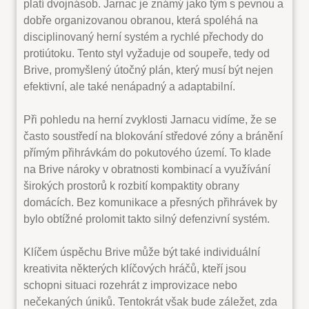
platí dvojnásob. Jarnac je známý jako tým s pevnou a
dobře organizovanou obranou, která spoléhá na
disciplinovaný herní systém a rychlé přechody do
protiútoku. Tento styl vyžaduje od soupeře, tedy od
Brive, promyšlený útočný plán, který musí být nejen
efektivní, ale také nenápadný a adaptabilní.
Při pohledu na herní zvyklosti Jarnacu vidíme, že se
často soustředí na blokování středové zóny a bránění
přímým přihrávkám do pokutového území. To klade
na Brive nároky v obratnosti kombinací a využívání
širokých prostorů k rozbití kompaktity obrany
domácích. Bez komunikace a přesných přihrávek by
bylo obtížné prolomit takto silný defenzivní systém.
Klíčem úspěchu Brive může být také individuální
kreativita některých klíčových hráčů, kteří jsou
schopni situaci rozehrát z improvizace nebo
nečekaných úniků. Tentokrát však bude záležet, zda