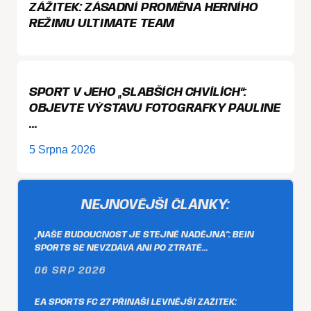
ZÁŽITEK: ZÁSADNÍ PROMĚNA HERNÍHO
REŽIMU ULTIMATE TEAM
SPORT V JEHO „SLABŠÍCH CHVÍLÍCH“:
OBJEVTE VÝSTAVU FOTOGRAFKY PAULINE
…
5 Srpna 2026
NEJNOVĚJŠÍ ČLÁNKY:
„NAŠE BUDOUCNOST JE STEJNĚ NADĚJNÁ“: BEIN
SPORTS SE NEVZDÁVÁ ANI PO ZTRÁTĚ…
06 SRP 2026
EA SPORTS FC 27 PŘINÁŠÍ LEVNĚJŠÍ ZÁŽITEK: