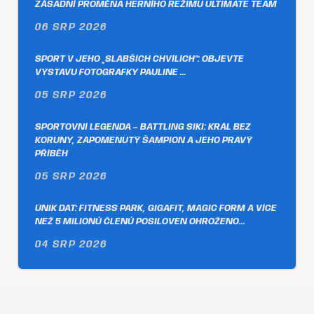
ZÁSADNÍ PROMĚNA HERNÍHO REŽIMU ULTIMATE TEAM
06 SRP 2026
SPORT V JEHO „SLABŠÍCH CHVÍLÍCH“: OBJEVTE
VÝSTAVU FOTOGRAFKY PAULINE …
05 SRP 2026
SPORTOVNÍ LEGENDA – BATTLING SIKI: KRÁL BEZ
KORUNY, ZAPOMENUTÝ ŠAMPION A JEHO PRAVÝ
PŘÍBĚH
05 SRP 2026
ÚNIK DAT: FITNESS PARK, GIGAFIT, MAGIC FORM A VÍCE
NEŽ 5 MILIONŮ ČLENŮ POSILOVEN OHROŽENO…
04 SRP 2026