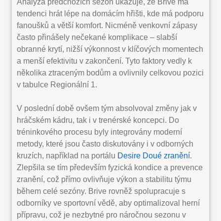
Analýza předchozích sezón ukazuje, že Brive má
tendenci hrát lépe na domácím hřišti, kde má podporu
fanoušků a větší komfort. Nicméně venkovní zápasy
často přinášely nečekané komplikace – slabší
obranné krytí, nižší výkonnost v klíčových momentech
a menší efektivitu v zakončení. Tyto faktory vedly k
několika ztraceným bodům a ovlivnily celkovou pozici
v tabulce Regionální 1.
V poslední době ovšem tým absolvoval změny jak v
hráčském kádru, tak i v trenérské koncepci. Do
tréninkového procesu byly integrovány moderní
metody, které jsou často diskutovány i v odborných
kruzích, například na portálu
Desire Doué zranění
.
Zlepšila se tím především fyzická kondice a prevence
zranění, což přímo ovlivňuje výkon a stabilitu týmu
během celé sezóny. Brive rovněž spolupracuje s
odborníky ve sportovní vědě, aby optimalizoval herní
přípravu, což je nezbytné pro náročnou sezonu v