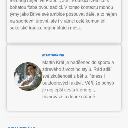
rezonují nejen ve Francii, ale i v dalších zemích s
bohatou fotbalovou tradicí. V tomto kontextu mohou
týmy jako Brive své ambice posouvat dále, a to nejen
na sportovní úrovni, ale i v rámci celé komunitní
sokolské tradice regionálních měst.
MARTIN KRÁL
Martin Král je nadšenec do sportu a
zdravého životního stylu. Rád sdílí
své zkušenosti z běhu, fitness i
outdoorových aktivit. Věří, že pohyb
je nejlepší cesta k energii,
rovnováze a dobré náladě.