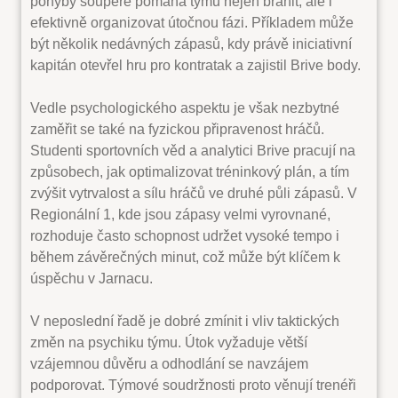
pohyby soupeře pomáhá týmu nejen bránit, ale i
efektivně organizovat útočnou fázi. Příkladem může
být několik nedávných zápasů, kdy právě iniciativní
kapitán otevřel hru pro kontratak a zajistil Brive body.
Vedle psychologického aspektu je však nezbytné
zaměřit se také na fyzickou připravenost hráčů.
Studenti sportovních věd a analytici Brive pracují na
způsobech, jak optimalizovat tréninkový plán, a tím
zvýšit vytrvalost a sílu hráčů ve druhé půli zápasů. V
Regionální 1, kde jsou zápasy velmi vyrovnané,
rozhoduje často schopnost udržet vysoké tempo i
během závěrečných minut, což může být klíčem k
úspěchu v Jarnacu.
V neposlední řadě je dobré zmínit i vliv taktických
změn na psychiku týmu. Útok vyžaduje větší
vzájemnou důvěru a odhodlání se navzájem
podporovat. Týmové soudržnosti proto věnují trenéři