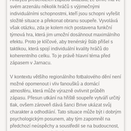
svém arzenálu několik hráčů s výjimečnými
individuálními schopnostmi, kteří jsou schopni vyřešit
složité situace a překonat obranu soupeře. Vyvolává
však otázku, zda je kolem nich postavena funkční
týmová hra, která jim umožní dosáhnout maximálního
efektu. Proto je klíčové, aby trenérský štáb přišel s
taktikou, která spojí individuální kvality hráčů do
koherentního celku. To je právě hlavní téma před
zápasem v Jarnacu.
V kontextu většího regionálního fotbalového dění není
možné opomenout i vliv fanoušků a domácí
atmosféru, která může výrazně ovlivnit průběh
zápasu. Přesun utkání na hřiště soupeře vytváří určitý
tlak, ovšem zároveň dává šanci Brive ukázat svůj
charakter a odhodlání. Tato situace může být i dobrým
psychologickým posunem, aby tým zapomněl na
předchozí neúspěchy a soustředil se na budoucnost,