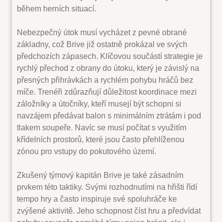
během herních situací.
Nebezpečný útok musí vycházet z pevné obrané
základny, což Brive již ostatně prokázal ve svých
předchozích zápasech. Klíčovou součástí strategie je
rychlý přechod z obrany do útoku, který je závislý na
přesných přihrávkách a rychlém pohybu hráčů bez
míče. Trenéři zdůrazňují důležitost koordinace mezi
záložníky a útočníky, kteří musejí být schopni si
navzájem předávat balon s minimálním ztrátám i pod
tlakem soupeře. Navíc se musí počítat s využitím
křídelních prostorů, které jsou často přehlíženou
zónou pro vstupy do pokutového území.
Zkušený týmový kapitán Brive je také zásadním
prvkem této taktiky. Svými rozhodnutími na hřišti řídí
tempo hry a často inspiruje své spoluhráče ke
zvýšené aktivitě. Jeho schopnost číst hru a předvídat