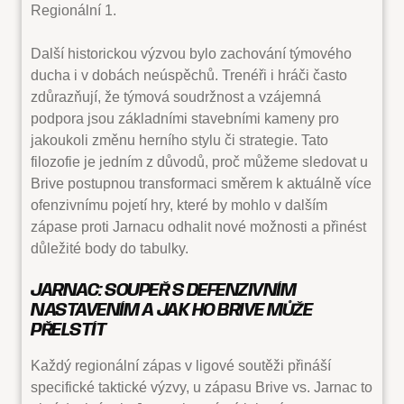
Regionální 1.
Další historickou výzvou bylo zachování týmového
ducha i v dobách neúspěchů. Trenéři i hráči často
zdůrazňují, že týmová soudržnost a vzájemná
podpora jsou základními stavebními kameny pro
jakoukoli změnu herního stylu či strategie. Tato
filozofie je jedním z důvodů, proč můžeme sledovat u
Brive postupnou transformaci směrem k aktuálně více
ofenzivnímu pojetí hry, které by mohlo v dalším
zápase proti Jarnacu odhalit nové možnosti a přinést
důležité body do tabulky.
JARNAC: SOUPEŘ S DEFENZIVNÍM
NASTAVENÍM A JAK HO BRIVE MŮŽE
PŘELSTÍT
Každý regionální zápas v ligové soutěži přináší
specifické taktické výzvy, u zápasu Brive vs. Jarnac to