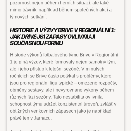
pozornost nejen během herních situací, ale také
mimo trávník, například během společných akcí a
týmových setkání.
HISTORIE A VÝZVY BRIVE V REGIONÁLNÍ 1:
JAK DŘÍVĚJŠÍ ZÁPASY OVLIVŇUJÍ
SOUČASNOU FORMU
Historie výkonů fotbalového týmu Brive v Regionální
1 je plná výzev, které formovaly nejen samotný tým,
ale i jeho přístup k letošní sezóně. V minulých
ročnících se Brive často potýkal s problémy, které
jsou pro regionální ligu typické – omezené rozpočty,
obměny sestavy, ale i nevyrovnané výkony během
různých fází sezóny. Tato nestabilita ovlivnila
schopnost týmu udržet konzistentní úroveň, zvlášť v
obtížných venkovních zápasech jako je například
právě ten v Jarnacu.