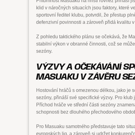
Přítomnost Masuaku na hřišti rovněž přináší j
klid v náročných situacích jsou faktory, které
sportovní ředitel klubu, potvrdil, že přestup pl
defenzivní povinnosti a zároveň přidá kvalitu v 
Z pohledu taktického plánu se očekává, že M
stabilní výkon v obranné činnosti, což se může
sezóny.
VÝZVY A OČEKÁVÁNÍ S
MASUAKU V ZÁVĚRU S
Hostování hráčů s omezenou délkou, jako je
sezóny, přináší své specifické výzvy. Pro klub 
Příchod hráče ve střední části sezóny znamená 
schopnosti bez dlouhého přechodového obdob
Pro Masuaku samotného představuje tato situa
evropských lig, a zároveň si udržet konkurenč