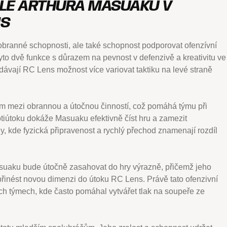
OLE ARTHURA MASUAKU V
NS
obranné schopnosti, ale také schopnost podporovat ofenzívní
yto dvě funkce s důrazem na pevnost v defenzivě a kreativitu ve
dávají RC Lens možnost více variovat taktiku na levé straně
m mezi obrannou a útočnou činností, což pomáhá týmu při
otiútoku dokáže Masuaku efektivně číst hru a zamezit
igy, kde fyzická připravenost a rychlý přechod znamenají rozdíl
uaku bude útočně zasahovat do hry výrazně, přičemž jeho
řinést novou dimenzi do útoku RC Lens. Právě tato ofenzivní
ích týmech, kde často pomáhal vytvářet tlak na soupeře ze