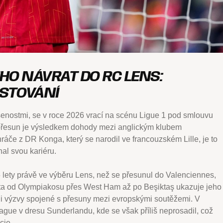
O NÁVRAT DO RC LENS:
OSTOVÁNÍ
enostmi, se v roce 2026 vrací na scénu Ligue 1 pod smlouvu
 přesun je výsledkem dohody mezi anglickým klubem
če z DR Konga, který se narodil ve francouzském Lille, je to
nal svou kariéru.
 lety právě ve výběru Lens, než se přesunul do Valenciennes,
sta od Olympiakosu přes West Ham až po Beşiktaş ukazuje jeho
e i výzvy spojené s přesuny mezi evropskými soutěžemi. V
ague v dresu Sunderlandu, kde se však příliš neprosadil, což
cie.