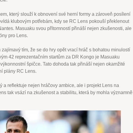
em, který slouží k obnovení své herní formy a zároveň posílení
povídá klubovým potřebám, kdy se RC Lens pokouší překlenout
antes. Masuaku svou přítomností přináší nejen zkušenosti, ale
zóny pro Lens.
 zajímavý tím, že se do hry opět vrací hráč s bohatou minulostí
vým 42 reprezentačním startům za DR Kongo je Masuaku
výkonnostní špičce. Tato dohoda tak přináší nejen okamžité
vní plány RC Lens.
ý a reflektuje nejen hráčovy ambice, ale i projekt Lens na
ens tak vsází na zkušenost a stabilitu, která by mohla významně