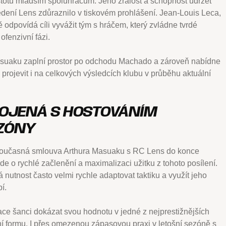
istotu mladším spoluhráčům. Jeho zralost a schopnost udržet
 vedení Lens zdůraznilo v tiskovém prohlášení. Jean-Louis Leca,
ně odpovídá cíli vyvážit tým s hráčem, který zvládne tvrdé
ofenzivní fázi.
asuaku zaplní prostor po odchodu Machado a zároveň nabídne
 projevit i na celkových výsledcích klubu v průběhu aktuální
POJENÁ S HOSTOVÁNÍM
EZÓNY
 současná smlouva Arthura Masuaku s RC Lens do konce
jde o rychlé začlenění a maximalizaci užitku z tohoto posílení.
nutnost často velmi rychle adaptovat taktiku a využít jeho
í.
ce šanci dokázat svou hodnotu v jedné z nejprestižnějších
ní formu. I přes omezenou zápasovou praxi v letošní sezóně s