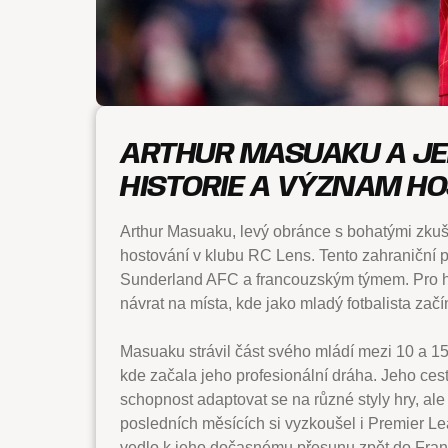
ARTHUR MASUAKU A JEH
HISTORIE A VÝZNAM H
Arthur Masuaku, levý obránce s bohatými zkuš
hostování v klubu RC Lens. Tento zahraniční
Sunderland AFC a francouzským týmem. Pro hrá
návrat na místa, kde jako mladý fotbalista začí
Masuaku strávil část svého mládí mezi 10 a 15
kde začala jeho profesionální dráha. Jeho ce
schopnost adaptovat se na různé styly hry, al
posledních měsících si vyzkoušel i Premier Le
vedlo k jeho dočasnému přesunu zpět do Fran