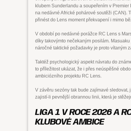
klubem Sunderlandu a soupeřením v Premier L
na nedávné Africké pohárové soutěži (CAN).
přinést do Lens moment překvapení i mimo bě
V období po nedávné porážce RC Lens s Marseil
díky takovýmto nečekaným posilám. Masuaku ja
náročné taktické požadavky je proto vítaným 
Taktéž psychologický aspekt návratu do znám
to příležitost ukázat, že i přes neúspěšné obd
ambiciózního projektu RC Lens.
V závěru sezóny tak bude zajímavé sledovat, j
zajistí-li pevnější obrannou linii, která je stě
LIGA 1 V ROCE 2026 A 
KLUBOVÉ AMBICE