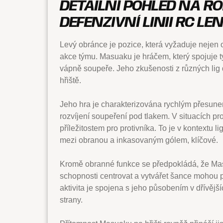
DETAILNÍ POHLED NA R
DEFENZIVNÍ LINII RC LE
Levý obránce je pozice, která vyžaduje nejen 
akce týmu. Masuaku je hráčem, který spojuje t
vápně soupeře. Jeho zkušenosti z různých lig 
hřiště.
Jeho hra je charakterizována rychlým přesune
rozvíjení soupeření pod tlakem. V situacích pr
příležitostem pro protivníka. To je v kontextu l
mezi obranou a inkasovaným gólem, klíčové.
Kromě obranné funkce se předpokládá, že Mas
schopnosti centrovat a vytvářet šance mohou p
aktivita je spojena s jeho působením v dřívějš
strany.