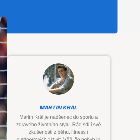
MARTIN KRÁL
Martin Král je nadšenec do sportu a
zdravého životního stylu. Rád sdílí své
zkušenosti z běhu, fitness i
outdoorových aktivit. Věří, že pohyb je