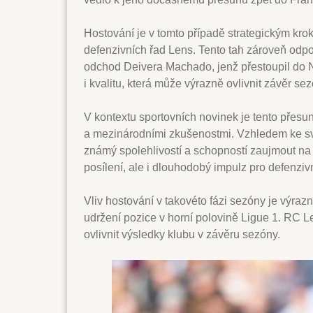
Hostování je v tomto případě strategickým krok
defenzivních řad Lens. Tento tah zároveň od
odchod Deivera Machado, jenž přestoupil do N
i kvalitu, která může výrazně ovlivnit závěr se
V kontextu sportovních novinek je tento přesun
a mezinárodními zkušenostmi. Vzhledem ke s
známý spolehlivostí a schopností zaujmout na 
posílení, ale i dlouhodobý impulz pro defenzi
Vliv hostování v takovéto fázi sezóny je výrazn
udržení pozice v horní polovině Ligue 1. RC L
ovlivnit výsledky klubu v závěru sezóny.