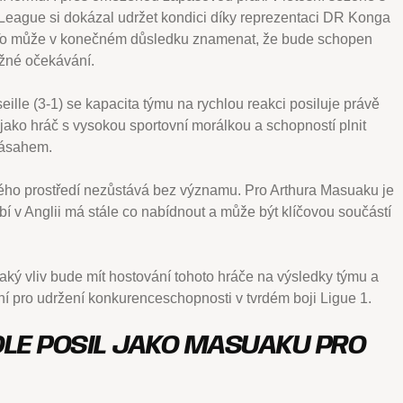
eague si dokázal udržet kondici díky reprezentaci DR Konga
 To může v konečném důsledku znamenat, že bude schopen
žné očekávání.
le (3-1) se kapacita týmu na rychlou reakci posiluje právě
ko hráč s vysokou sportovní morálkou a schopností plnit
zásahem.
ého prostředí nezůstává bez významu. Pro Arthura Masuaku je
obí v Anglii má stále co nabídnout a může být klíčovou součástí
aký vliv bude mít hostování tohoto hráče na výsledky týmu a
žejní pro udržení konkurenceschopnosti v tvrdém boji Ligue 1.
ROLE POSIL JAKO MASUAKU PRO