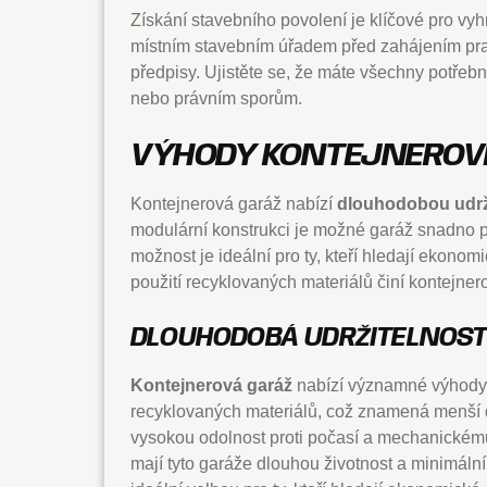
Získání stavebního povolení je klíčové pro v
místním stavebním úřadem před zahájením prac
předpisy. Ujistěte se, že máte všechny potř
nebo právním sporům.
VÝHODY KONTEJNEROV
Kontejnerová garáž nabízí
dlouhodobou udrž
modulární konstrukci je možné garáž snadno p
možnost je ideální pro ty, kteří hledají ekonom
použití recyklovaných materiálů činí kontejner
DLOUHODOBÁ UDRŽITELNOST
Kontejnerová garáž
nabízí významné výhody 
recyklovaných materiálů, což znamená menší d
vysokou odolnost proti počasí a mechanickém
mají tyto garáže dlouhou životnost a minimáln