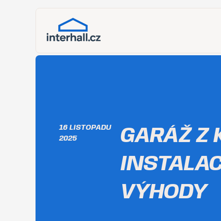
16 LISTOPADU
GARÁŽ Z 
2025
INSTALAC
VÝHODY