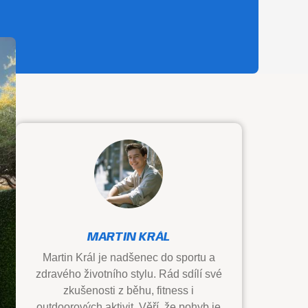
MARTIN KRÁL
Martin Král je nadšenec do sportu a
zdravého životního stylu. Rád sdílí své
zkušenosti z běhu, fitness i
outdoorových aktivit. Věří, že pohyb je