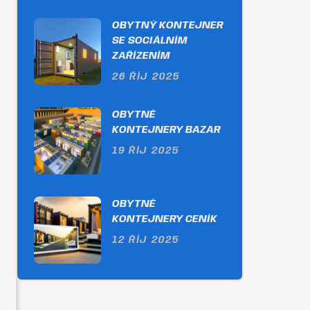
OBYTNÝ KONTEJNER
SE SOCIÁLNÍM
ZAŘÍZENÍM
26 ŘÍJ 2025
OBYTNÉ
KONTEJNERY BAZAR
19 ŘÍJ 2025
OBYTNÉ
KONTEJNERY CENÍK
12 ŘÍJ 2025