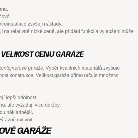
enu.
íčové.
troinstalace zvyšují náklady.
 na relativně nízké ceně, ale přidání funkcí a vylepšení může
 VELIKOST CENU GARÁŽE
kontejnerové garáže
. Výběr kvalitních materiálů zvyšuje
nost konstrukce. Velikost garáže přímo určuje množství
jí lepší odolnost.
u, ale vyžadují více údržby.
sou nákladnější.
ýrazně ovlivnit.
OVÉ GARÁŽE