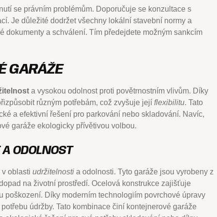
yhnutí se právním problémům. Doporučuje se konzultace s
í. Je důležité dodržet všechny lokální stavební normy a
ebné dokumenty a schválení. Tím předejdete možným sankcím
É GARÁŽE
itelnost
a vysokou odolnost proti povětrnostním vlivům. Díky
řizpůsobit různým potřebám, což zvyšuje její
flexibilitu
. Tato
ické a efektivní řešení pro parkování nebo skladování. Navíc,
ové garáže ekologicky přívětivou volbou.
 A ODOLNOST
v oblasti
udržitelnosti
a odolnosti. Tyto garáže jsou vyrobeny z
opad na životní prostředí. Ocelová konstrukce zajišťuje
u poškození. Díky moderním technologiím povrchové úpravy
í potřebu údržby. Tato kombinace činí kontejnerové garáže