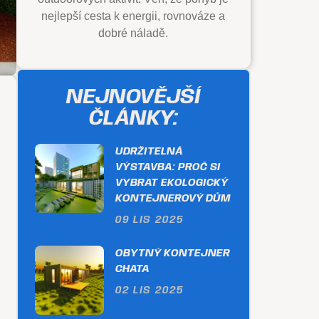
nejlepší cesta k energii, rovnováze a
dobré náladě.
NEJNOVĚJŠÍ
ČLÁNKY:
UDRŽITELNÁ
VÝSTAVBA: PROČ SI
VYBRAT EKOLOGICKÝ
KONTEJNEROVÝ DŮM
09 LIS 2025
OBYTNÝ KONTEJNER
CHATA
02 LIS 2025