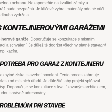
tepelnou ochranu. Nezapomeňte na kvalitní zámky a
garáž bude bezpečná. Je klíčové vybrat materiály odolné vůči
 dlouho vydržela.
 S KONTEJNEROVÝMI GARÁŽEMI
jnerové garáže
. Doporučuje se konzultace s místním
cí a schválení. Je důležité dodržet všechny platné
stavební
mplikacím.
E POTŘEBA PRO GARÁŽ Z KONTEJNERU
ezbytné získat stavební povolení. Tento proces zahrnuje
asu od místních úřadů. Je důležité, aby projekt splňoval
isy
. Doporučuje se konzultace s kvalifikovaným architektem,
budou správně adresovány.
PROBLÉMŮM PŘI STAVBĚ