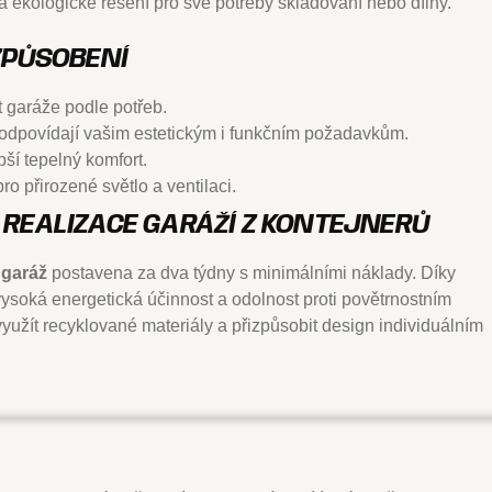
 a ekologické řešení pro své potřeby skladování nebo dílny.
IZPŮSOBENÍ
t garáže podle potřeb.
ré odpovídají vašim estetickým i funkčním požadavkům.
epší tepelný komfort.
ro přirozené světlo a ventilaci.
 REALIZACE GARÁŽÍ Z KONTEJNERŮ
 garáž
postavena za dva týdny s minimálními náklady. Díky
vysoká energetická účinnost a odolnost proti povětrnostním
 využít recyklované materiály a přizpůsobit design individuálním