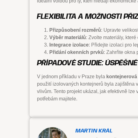
ideální volbou pro ty, kteří hledají ekonomické
FLEXIBILITA A MOŽNOSTI PŘ
Přizpůsobení rozměrů
: Upravte velikos
Výběr materiálů
: Zvolte materiály, kte
Integrace izolace
: Přidejte izolaci pro l
Přidání okenních prvků
: Zahrňte okna p
PŘÍPADOVÉ STUDIE: ÚSPĚŠNÉ
V jednom příkladu v Praze byla
kontejnerová
použití izolovaných kontejnerů byla zajištěna 
vlivům. Tento projekt ukázal, jak efektivně lze
potřebám majitele.
MARTIN KRÁL