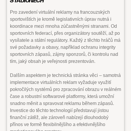
STADIONECH
Pro zavedení virtuální reklamy na francouzských
sportovištích je kromě legislativních úprav nutná i
koordinace mezi mnoha zúčastněnými stranami. Od
sportovních federací, přes organizátory soutěží, až po
vysílatele a státní regulátory. Každý z těchto hráčů má
své požadavky a obavy, například ochranu integrity
sportovních zápasů, zájmy sponzorů, či kontrolu nad
tím, jaký obsah je veřejnosti prezentován.
Dalším aspektem je technická stránka věci – samotná
implementace virtuálních reklam vyžaduje využití
pokročilých systémů pro zpracování obrazu v reálném
čase a robustní softwarové platformy, která umožní
snadno měnit a spravovat reklamu během zápasů.
Investice do těchto technologií představují jistou
finanční zátěž, ale zároveň nabízejí dlouhodobý
přínos ve formě flexibilnějšího a efektivnějšího