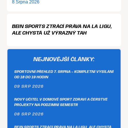
8 Srpna 2026
BEIN SPORTS ZTRÁCÍ PRÁVA NA LA LIGU,
ALE CHYSTÁ UŽ VÝRAZNÝ TAH
NEJNOVĚJŠÍ ČLÁNKY:
SPORTOVNÍ PŘEHLED 7. SRPNA – KOMPLETNÍ VYSÍLÁNÍ
OD 18 DO 19 HODIN
09 SRP 2026
NOVÝ UČITEL V DOMOVĚ SPORT ZDRAVÍ A ČERSTVÉ
PROJEKTY NA PODZIMNÍ SEMESTR
08 SRP 2026
BEIN SPORTS ZTRÁCÍ PRÁVA NA LA LIGU, ALE CHYSTÁ