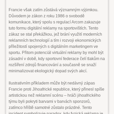
Francie však zatím zůstává významným výjimkou.
Důvodem je zákon z roku 1986 o svobodě
komunikace, který spolu s regulací Arcom zakazuje
tuto formu digitální reklamy na sportovištích. Tento
zákaz se stal překážkou, jež brání využití moderních
reklamních technologií a tím i rozvoji ekonomických
příležitostí spojených s digitálním marketingem ve
sportu. Přitom potenciál virtuální reklamy by mohl být
zásadní v době, kdy sportovní federace čelí tlakům na
rozšíření zdrojů financování a současně se snaží
minimalizovat ekologický dopad svých akcí.
Ilustrativním příkladem může být nedávný zápas
Francie proti Jihoafrické republice, který přinesl spíše
artistickou než reklamní scénu – hráči jihoafrického
týmu byli pokryti barvami v barvách sponzorů,
zatímco hřiště samotné zůstalo prázdné. Tento
incident symbolizuje paradox, kdy fyzická reklama je