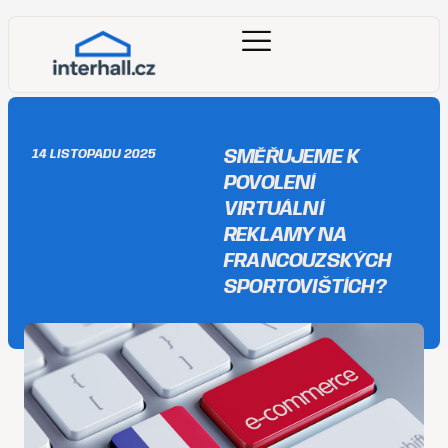
SMĚŘUJEME K
14 LISTOPADU 2025
POVOLENÍ
VIRTUÁLNÍ
REKLAMY NA
FRANCOUZSKÝCH
SPORTOVIŠTÍCH?