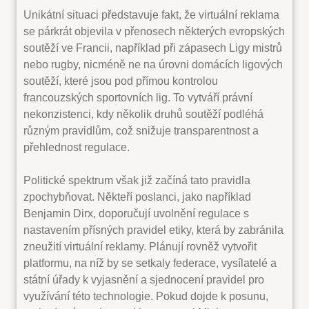
Unikátní situaci představuje fakt, že virtuální reklama
se párkrát objevila v přenosech některých evropských
soutěží ve Francii, například při zápasech Ligy mistrů
nebo rugby, nicméně ne na úrovni domácích ligových
soutěží, které jsou pod přímou kontrolou
francouzských sportovních lig. To vytváří právní
nekonzistenci, kdy několik druhů soutěží podléhá
různým pravidlům, což snižuje transparentnost a
přehlednost regulace.
Politické spektrum však již začíná tato pravidla
zpochybňovat. Někteří poslanci, jako například
Benjamin Dirx, doporučují uvolnění regulace s
nastavením přísných pravidel etiky, která by zabránila
zneužití virtuální reklamy. Plánují rovněž vytvořit
platformu, na níž by se setkaly federace, vysílatelé a
státní úřady k vyjasnění a sjednocení pravidel pro
využívání této technologie. Pokud dojde k posunu,