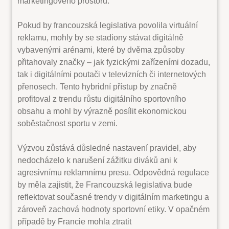
marketingového prostoru.
Pokud by francouzská legislativa povolila virtuální
reklamu, mohly by se stadiony stávat digitálně
vybavenými arénami, které by dvěma způsoby
přitahovaly značky – jak fyzickými zařízeními dozadu,
tak i digitálními poutači v televizních či internetových
přenosech. Tento hybridní přístup by značně
profitoval z trendu růstu digitálního sportovního
obsahu a mohl by výrazně posílit ekonomickou
soběstačnost sportu v zemi.
Výzvou zůstává důsledné nastavení pravidel, aby
nedocházelo k narušení zážitku diváků ani k
agresivnímu reklamnímu presu. Odpovědná regulace
by měla zajistit, že Francouzská legislativa bude
reflektovat současné trendy v digitálním marketingu a
zároveň zachová hodnoty sportovní etiky. V opačném
případě by Francie mohla ztratit