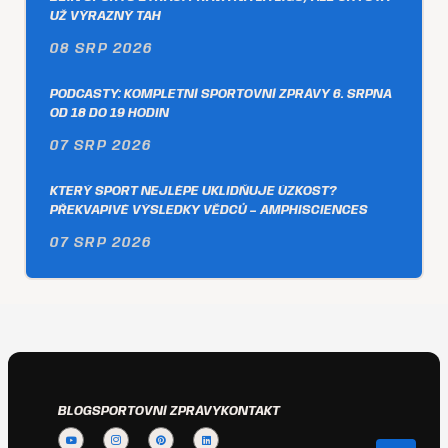
UŽ VÝRAZNÝ TAH
08 SRP 2026
PODCASTY: KOMPLETNÍ SPORTOVNÍ ZPRÁVY 6. SRPNA
OD 18 DO 19 HODIN
07 SRP 2026
KTERÝ SPORT NEJLÉPE UKLIDŇUJE ÚZKOST?
PŘEKVAPIVÉ VÝSLEDKY VĚDCŮ – AMPHISCIENCES
07 SRP 2026
BLOG
SPORTOVNÍ ZPRÁVY
KONTAKT