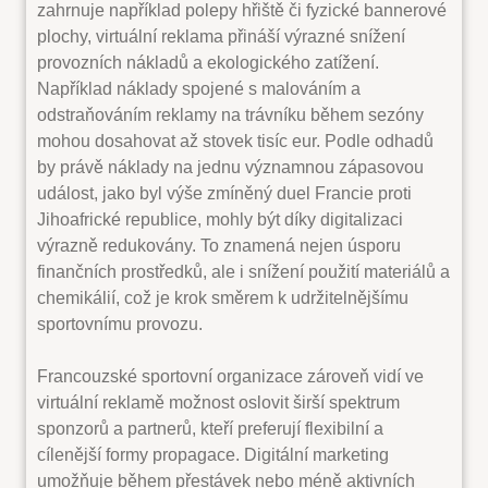
zahrnuje například polepy hřiště či fyzické bannerové
plochy, virtuální reklama přináší výrazné snížení
provozních nákladů a ekologického zatížení.
Například náklady spojené s malováním a
odstraňováním reklamy na trávníku během sezóny
mohou dosahovat až stovek tisíc eur. Podle odhadů
by právě náklady na jednu významnou zápasovou
událost, jako byl výše zmíněný duel Francie proti
Jihoafrické republice, mohly být díky digitalizaci
výrazně redukovány. To znamená nejen úsporu
finančních prostředků, ale i snížení použití materiálů a
chemikálií, což je krok směrem k udržitelnějšímu
sportovnímu provozu.
Francouzské sportovní organizace zároveň vidí ve
virtuální reklamě možnost oslovit širší spektrum
sponzorů a partnerů, kteří preferují flexibilní a
cílenější formy propagace. Digitální marketing
umožňuje během přestávek nebo méně aktivních