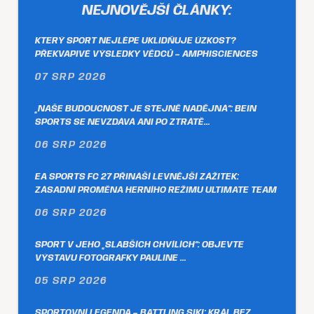
NEJNOVĚJŠÍ ČLÁNKY:
KTERÝ SPORT NEJLÉPE UKLIDŇUJE ÚZKOST?
PŘEKVAPIVÉ VÝSLEDKY VĚDCŮ – AMPHISCIENCES
07 SRP 2026
„NAŠE BUDOUCNOST JE STEJNĚ NADĚJNÁ“: BEIN
SPORTS SE NEVZDÁVÁ ANI PO ZTRÁTĚ…
06 SRP 2026
EA SPORTS FC 27 PŘINÁŠÍ LEVNĚJŠÍ ZÁŽITEK:
ZÁSADNÍ PROMĚNA HERNÍHO REŽIMU ULTIMATE TEAM
06 SRP 2026
SPORT V JEHO „SLABŠÍCH CHVÍLÍCH“: OBJEVTE
VÝSTAVU FOTOGRAFKY PAULINE …
05 SRP 2026
SPORTOVNÍ LEGENDA – BATTLING SIKI: KRÁL BEZ