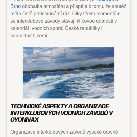
Brno
obohatila atmosféru a přispěla k tomu, že soutěž
měla čistě profesionální ráz. Díky těmto momentům
se interklubové závody stávají klíčovou událostí v
kalendáři vodních sportů České republiky i
sousedních zemí.
TECHNICKÉ ASPEKTY A ORGANIZACE
INTERKLUBOVÝCH VODNÍCH ZÁVODŮ V
OYONNAX
Organizace interklubových závodů vysoké úrovně