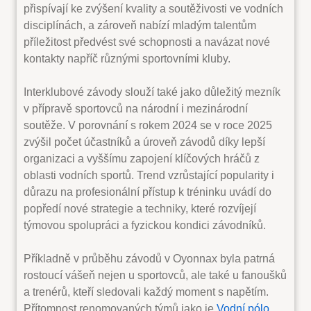
přispívají ke zvýšení kvality a soutěživosti ve vodních
disciplínách, a zároveň nabízí mladým talentům
příležitost předvést své schopnosti a navázat nové
kontakty napříč různými sportovními kluby.
Interklubové závody slouží také jako důležitý mezník
v přípravě sportovců na národní i mezinárodní
soutěže. V porovnání s rokem 2024 se v roce 2025
zvýšil počet účastníků a úroveň závodů díky lepší
organizaci a vyššímu zapojení klíčových hráčů z
oblasti vodních sportů. Trend vzrůstající popularity i
důrazu na profesionální přístup k tréninku uvádí do
popředí nové strategie a techniky, které rozvíjejí
týmovou spolupráci a fyzickou kondici závodníků.
Příkladně v průběhu závodů v Oyonnax byla patrná
rostoucí vášeň nejen u sportovců, ale také u fanoušků
a trenérů, kteří sledovali každý moment s napětím.
Přítomnost renomovaných týmů jako je
Vodní pólo