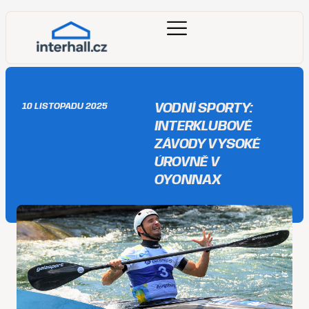
VODNÍ SPORTY:
10 LISTOPADU 2025
INTERKLUBOVÉ
ZÁVODY VYSOKÉ
ÚROVNĚ V
OYONNAX