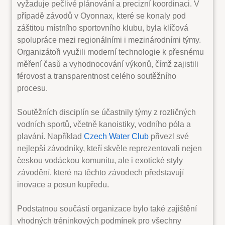
vyžaduje pečlivé plánování a precizní koordinaci. V
případě závodů v Oyonnax, které se konaly pod
záštitou místního sportovního klubu, byla klíčová
spolupráce mezi regionálními i mezinárodními týmy.
Organizátoři využili moderní technologie k přesnému
měření časů a vyhodnocování výkonů, čímž zajistili
férovost a transparentnost celého soutěžního
procesu.
Soutěžních disciplín se účastnily týmy z rozličných
vodních sportů, včetně kanoistiky, vodního póla a
plavání. Například
Czech Water Club
přivezl své
nejlepší závodníky, kteří skvěle reprezentovali nejen
českou vodáckou komunitu, ale i exotické styly
závodění, které na těchto závodech představují
inovace a posun kupředu.
Podstatnou součástí organizace bylo také zajištění
vhodných tréninkových podmínek pro všechny