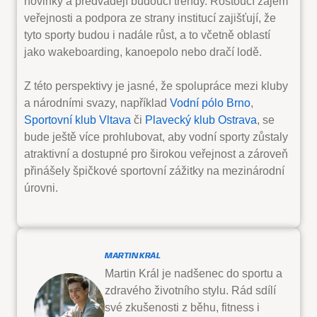
novinky a předvádějí budoucí trendy. Rostoucí zájem
veřejnosti a podpora ze strany institucí zajišťují, že
tyto sporty budou i nadále růst, a to včetně oblastí
jako wakeboarding, kanoepolo nebo dračí lodě.
Z této perspektivy je jasné, že spolupráce mezi kluby
a národními svazy, například
Vodní pólo Brno
,
Sportovní klub Vltava
či
Plavecký klub Ostrava
, se
bude ještě více prohlubovat, aby vodní sporty zůstaly
atraktivní a dostupné pro širokou veřejnost a zároveň
přinášely špičkové sportovní zážitky na mezinárodní
úrovni.
MARTIN KRÁL
Martin Král je nadšenec do sportu a
zdravého životního stylu. Rád sdílí
své zkušenosti z běhu, fitness i