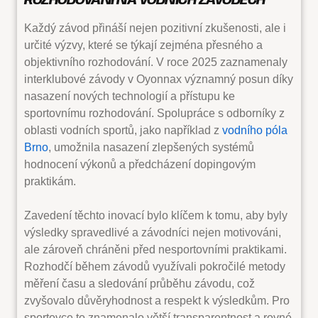
ROZHODOVÁNÍ NA VODNÍCH ZÁVODECH
Každý závod přináší nejen pozitivní zkušenosti, ale i
určité výzvy, které se týkají zejména přesného a
objektivního rozhodování. V roce 2025 zaznamenaly
interklubové závody v Oyonnax významný posun díky
nasazení nových technologií a přístupu ke
sportovnímu rozhodování. Spolupráce s odborníky z
oblasti vodních sportů, jako například z
vodního póla
Brno
, umožnila nasazení zlepšených systémů
hodnocení výkonů a předcházení dopingovým
praktikám.
Zavedení těchto inovací bylo klíčem k tomu, aby byly
výsledky spravedlivé a závodníci nejen motivováni,
ale zároveň chráněni před nesportovními praktikami.
Rozhodčí během závodů využívali pokročilé metody
měření času a sledování průběhu závodu, což
zvyšovalo důvěryhodnost a respekt k výsledkům. Pro
sportovce to znamenalo větší transparentnost a rovné