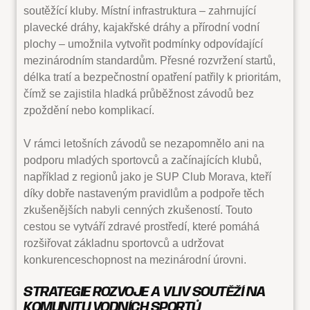
soutěžící kluby. Místní infrastruktura – zahrnující
plavecké dráhy, kajakřské dráhy a přírodní vodní
plochy – umožnila vytvořit podmínky odpovídající
mezinárodním standardům. Přesné rozvržení startů,
délka tratí a bezpečnostní opatření patřily k prioritám,
čímž se zajistila hladká průběžnost závodů bez
zpoždění nebo komplikací.
V rámci letošních závodů se nezapomnělo ani na
podporu mladých sportovců a začínajících klubů,
například z regionů jako je SUP Club Morava, kteří
díky dobře nastaveným pravidlům a podpoře těch
zkušenějších nabyli cenných zkušeností. Touto
cestou se vytváří zdravé prostředí, které pomáhá
rozšiřovat základnu sportovců a udržovat
konkurenceschopnost na mezinárodní úrovni.
STRATEGIE ROZVOJE A VLIV SOUTĚŽÍ NA
KOMUNITU VODNÍCH SPORTŮ