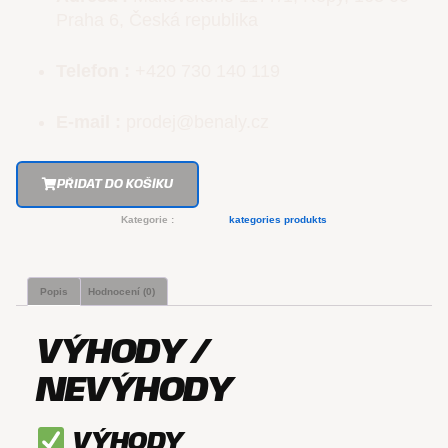
Praha 6, Česká republika
Telefon :
+420 730 140 119
E-mail :
prodej@benaly.cz
PŘIDAT DO KOŠÍKU
Kategorie :
kategories produkts
Popis
Hodnocení (0)
VÝHODY /
NEVÝHODY
VÝHODY