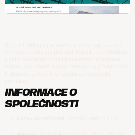
Benaly Holding s.r.o. navrhuje a montuje ocelové
montované haly pro průmysl, logistiku i zemědělství.
Nabízí standardní i zakázková řešení s možností
izolace, povrchové úpravy, ventilace a příslušenství.
K dispozici je také financování a dlouhodobý
pronájem.
INFORMACE O
SPOLEČNOSTI
Název společnosti :
Benaly Holding s.r.o.
Adresa :
Makovského 1177/1, Řepy, 163 00