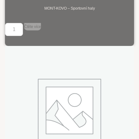
MONT-KOVO – Sportovní haly
Čtěte více