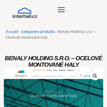
Accueil
-
kategories produkts
-
Benaly Holding s.r.o. –
Ocelové montované haly
BENALY HOLDING S.R.O. – OCELOVÉ
MONTOVANÉ HALY