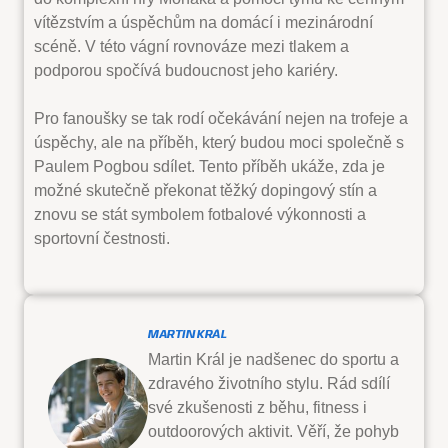
vítězstvím a úspěchům na domácí i mezinárodní
scéně. V této vágní rovnováze mezi tlakem a
podporou spočívá budoucnost jeho kariéry.
Pro fanoušky se tak rodí očekávání nejen na trofeje a
úspěchy, ale na příběh, který budou moci společně s
Paulem Pogbou sdílet. Tento příběh ukáže, zda je
možné skutečně překonat těžký dopingový stín a
znovu se stát symbolem fotbalové výkonnosti a
sportovní čestnosti.
MARTIN KRÁL
Martin Král je nadšenec do sportu a
zdravého životního stylu. Rád sdílí
své zkušenosti z běhu, fitness i
outdoorových aktivit. Věří, že pohyb