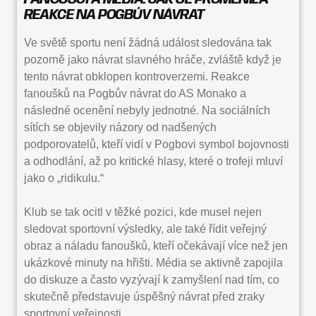
REAKCE NA POGBŮV NÁVRAT
Ve světě sportu není žádná událost sledována tak
pozorně jako návrat slavného hráče, zvláště když je
tento návrat obklopen kontroverzemi. Reakce
fanoušků na Pogbův návrat do AS Monako a
následné ocenění nebyly jednotné. Na sociálních
sítích se objevily názory od nadšených
podporovatelů, kteří vidí v Pogbovi symbol bojovnosti
a odhodlání, až po kritické hlasy, které o trofeji mluví
jako o „ridikulu.“
Klub se tak ocitl v těžké pozici, kde musel nejen
sledovat sportovní výsledky, ale také řídit veřejný
obraz a náladu fanoušků, kteří očekávají více než jen
ukázkové minuty na hřišti. Média se aktivně zapojila
do diskuze a často vyzývají k zamyšlení nad tím, co
skutečně představuje úspěšný návrat před zraky
sportovní veřejnosti.