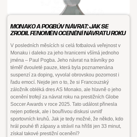
MONAKO A POGBŮV NÁVRAT: JAK SE
ZRODIL FENOMÉN OCENĚNÍ NÁVRATU ROKU
V posledních měsících si celá fotbalová veřejnost v
Monaku i daleko za jeho hranicemi všímá jednoho
jména – Paul Pogba. Jeho návrat na trávníky po
téměř dvouleté pauze, která byla poznamenána
suspenzí za doping, vyvolal obrovskou pozornost i
řadu emocí. Nejde jen o to, že si Francouzský
záložník obléká dres AS Monako, ale hlavně o jeho
ocenění trofejí za návrat roku na prestižních Globe
Soccer Awards v roce 2025. Tato událost přinesla
nejen potlesk, ale i bouřlivou diskusi uvnitř
sportovních kruhů. Jak je tedy možné, že někdo, kdo
hrál pouhé tři zápasy a strávil na hřišti jen 33 minut,
získal takové prestižní ocenění?