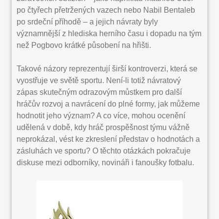
po čtyřech přetržených vazech nebo Nabil Bentaleb
po srdeční příhodě – a jejich návraty byly
významnější z hlediska herního času i dopadu na tým
než Pogbovo krátké působení na hřišti.
Takové názory reprezentují širší kontroverzi, která se
vyostřuje ve světě sportu. Není-li totiž návratový
zápas skutečným odrazovým můstkem pro další
hráčův rozvoj a navrácení do plné formy, jak můžeme
hodnotit jeho význam? A co více, mohou ocenění
udělená v době, kdy hráč prospěšnost týmu vážně
neprokázal, vést ke zkreslení představ o hodnotách a
zásluhách ve sportu? O těchto otázkách pokračuje
diskuse mezi odborníky, novináři i fanoušky fotbalu.