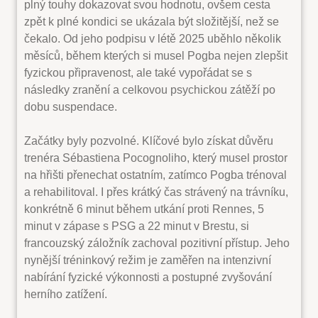
plný touhy dokazovat svou hodnotu, ovšem cesta
zpět k plné kondici se ukázala být složitější, než se
čekalo. Od jeho podpisu v létě 2025 uběhlo několik
měsíců, během kterých si musel Pogba nejen zlepšit
fyzickou připravenost, ale také vypořádat se s
následky zranění a celkovou psychickou zátěží po
dobu suspendace.
Začátky byly pozvolné. Klíčové bylo získat důvěru
trenéra Sébastiena Pocognoliho, který musel prostor
na hřišti přenechat ostatním, zatímco Pogba trénoval
a rehabilitoval. I přes krátký čas strávený na trávníku,
konkrétně 6 minut během utkání proti Rennes, 5
minut v zápase s PSG a 22 minut v Brestu, si
francouzský záložník zachoval pozitivní přístup. Jeho
nynější tréninkový režim je zaměřen na intenzivní
nabírání fyzické výkonnosti a postupné zvyšování
herního zatížení.