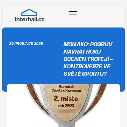
MONAKO: POGBŮV
29 PROSINCE 2025
NÁVRAT ROKU
OCENĚN TROFEJÍ –
KONTROVERZE VE
SVĚTĚ SPORTU?