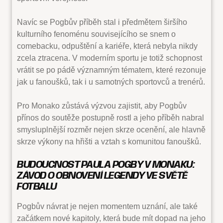
Navíc se Pogbův příběh stal i předmětem širšího
kulturního fenoménu souvisejícího se snem o
comebacku, odpuštění a kariéře, která nebyla nikdy
zcela ztracena. V moderním sportu je totiž schopnost
vrátit se po pádě významným tématem, které rezonuje
jak u fanoušků, tak i u samotných sportovců a trenérů.
Pro Monako zůstává výzvou zajistit, aby Pogbův
přínos do soutěže postupně rostl a jeho příběh nabral
smysluplnější rozměr nejen skrze ocenění, ale hlavně
skrze výkony na hřišti a vztah s komunitou fanoušků.
BUDOUCNOST PAULA POGBY V MONAKU:
ZÁVOD O OBNOVENÍ LEGENDY VE SVĚTĚ
FOTBALU
Pogbův návrat je nejen momentem uznání, ale také
začátkem nové kapitoly, která bude mít dopad na jeho