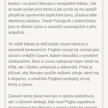
kariéru i na pozici Monaka v evropském fotbalu. Jak
se bude vyvíjet jeho forma a jak rychle se mu podaří
přispět ke sportovním úspěchům týmu, zůstává stále
otevřenou otázkou. Trenér Pocognoli i vedení klubu
jsou si vědomi výzev a závazků souvisejících s jeho
angažmá.
Ve světě fotbalu je totiž každý závod náročný a
nesmírně konkurenční. Pogbův návrat lze vnímat jako
závod s vnějším časem, tlakem fanoušků a vysokými
očekáváními. Musí si znovu vybojovat nejen místo na
hřišti, ale i důvěru veřejnosti a odborníků. Proto je
klíčové, aby Monako využilo veškeré zdroje, které má
k dispozici, a umožnilo Pogbovi postupný rozvoj
formy a zdraví.
Zároveň tento závod není jen o výkonu jednotlivce,
ale i o týmové strategii, kde musí Pogba zapadnout
do komplexní hry Monaka a pomoci týmu ke cenným