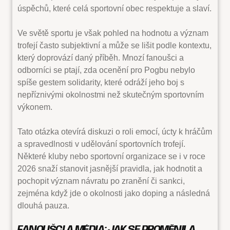
úspěchů, které celá sportovní obec respektuje a slaví.
Ve světě sportu je však pohled na hodnotu a význam
trofejí často subjektivní a může se lišit podle kontextu,
který doprovází daný příběh. Mnozí fanoušci a
odborníci se ptají, zda ocenění pro Pogbu nebylo
spíše gestem solidarity, které odráží jeho boj s
nepříznivými okolnostmi než skutečným sportovním
výkonem.
Tato otázka otevírá diskuzi o roli emocí, úcty k hráčům
a spravedlnosti v udělování sportovních trofejí.
Některé kluby nebo sportovní organizace se i v roce
2026 snaží stanovit jasnější pravidla, jak hodnotit a
pochopit význam návratu po zranění či sankci,
zejména když jde o okolnosti jako doping a následná
dlouhá pauza.
FANOUŠCI A MÉDIA: JAK SE PROMĚNILA