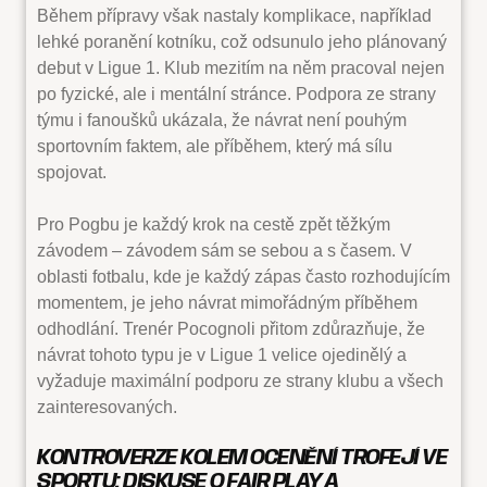
Během přípravy však nastaly komplikace, například
lehké poranění kotníku, což odsunulo jeho plánovaný
debut v Ligue 1. Klub mezitím na něm pracoval nejen
po fyzické, ale i mentální stránce. Podpora ze strany
týmu i fanoušků ukázala, že návrat není pouhým
sportovním faktem, ale příběhem, který má sílu
spojovat.
Pro Pogbu je každý krok na cestě zpět těžkým
závodem – závodem sám se sebou a s časem. V
oblasti fotbalu, kde je každý zápas často rozhodujícím
momentem, je jeho návrat mimořádným příběhem
odhodlání. Trenér Pocognoli přitom zdůrazňuje, že
návrat tohoto typu je v Ligue 1 velice ojedinělý a
vyžaduje maximální podporu ze strany klubu a všech
zainteresovaných.
KONTROVERZE KOLEM OCENĚNÍ TROFEJÍ VE
SPORTU: DISKUSE O FAIR PLAY A