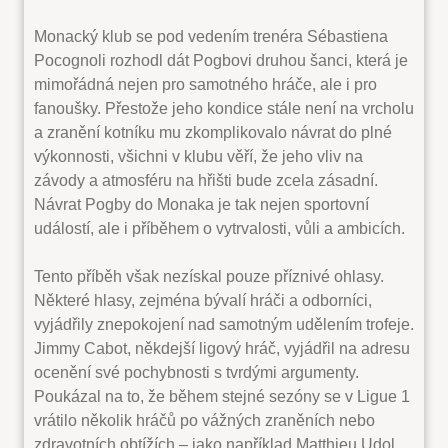
Monacký klub se pod vedením trenéra Sébastiena
Pocognoli rozhodl dát Pogbovi druhou šanci, která je
mimořádná nejen pro samotného hráče, ale i pro
fanoušky. Přestože jeho kondice stále není na vrcholu
a zranění kotníku mu zkomplikovalo návrat do plné
výkonnosti, všichni v klubu věří, že jeho vliv na
závody a atmosféru na hřišti bude zcela zásadní.
Návrat Pogby do Monaka je tak nejen sportovní
událostí, ale i příběhem o vytrvalosti, vůli a ambicích.
Tento příběh však nezískal pouze příznivé ohlasy.
Některé hlasy, zejména bývalí hráči a odborníci,
vyjádřily znepokojení nad samotným udělením trofeje.
Jimmy Cabot, někdejší ligový hráč, vyjádřil na adresu
ocenění své pochybnosti s tvrdými argumenty.
Poukázal na to, že během stejné sezóny se v Ligue 1
vrátilo několik hráčů po vážných zraněních nebo
zdravotních obtížích – jako například Matthieu Udol