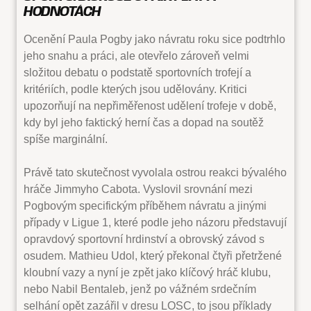
HODNOTÁCH
Ocenění Paula Pogby jako návratu roku sice podtrhlo
jeho snahu a práci, ale otevřelo zároveň velmi
složitou debatu o podstatě sportovních trofejí a
kritériích, podle kterých jsou udělovány. Kritici
upozorňují na nepřiměřenost udělení trofeje v době,
kdy byl jeho faktický herní čas a dopad na soutěž
spíše marginální.
Právě tato skutečnost vyvolala ostrou reakci bývalého
hráče Jimmyho Cabota. Vyslovil srovnání mezi
Pogbovým specifickým příběhem návratu a jinými
případy v Ligue 1, které podle jeho názoru představují
opravdový sportovní hrdinství a obrovský závod s
osudem. Mathieu Udol, který překonal čtyři přetržené
kloubní vazy a nyní je zpět jako klíčový hráč klubu,
nebo Nabil Bentaleb, jenž po vážném srdečním
selhání opět zazářil v dresu LOSC, to jsou příklady