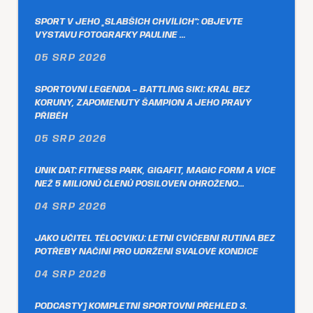
SPORT V JEHO „SLABŠÍCH CHVÍLÍCH“: OBJEVTE
VÝSTAVU FOTOGRAFKY PAULINE …
05 SRP 2026
SPORTOVNÍ LEGENDA – BATTLING SIKI: KRÁL BEZ
KORUNY, ZAPOMENUTÝ ŠAMPION A JEHO PRAVÝ
PŘÍBĚH
05 SRP 2026
ÚNIK DAT: FITNESS PARK, GIGAFIT, MAGIC FORM A VÍCE
NEŽ 5 MILIONŮ ČLENŮ POSILOVEN OHROŽENO…
04 SRP 2026
JAKO UČITEL TĚLOCVIKU: LETNÍ CVIČEBNÍ RUTINA BEZ
POTŘEBY NÁČINÍ PRO UDRŽENÍ SVALOVÉ KONDICE
04 SRP 2026
PODCASTY] KOMPLETNÍ SPORTOVNÍ PŘEHLED 3.