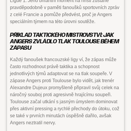
Ligue 1. Jeho brilantní moment na hřišti zůstane
pravděpodobně v paměti fanoušků sportovních zpráv
z celé Francie a pomůže předvést, proč je Angers
speciálním týmem na této úrovni soutěže.
PŘÍKLAD TAKTICKÉHO MISTROVSTVÍ: JAK
ANGERS ZVLÁDLO TLAK TOULOUSE BĚHEM
ZÁPASU
Každý fanoušek francouzské ligy ví, že zápas může
často rozhodnout právě taktika a schopnost
jednotlivých týmů adaptovat se na tlak soupeře. V
zápase Angers proti Toulouse bylo vidět, jak trenér
Alexandre Dujeux promyšleně připravil svůj celek na
náročný souboj proti agresivně hrajícímu soupeři.
Toulouse začal utkání s jasným úmyslem dominovat
přes aktivní pressing a rychlé přechody do útoku, což
se také v prvních minutách úspěšně dařilo, avšak
Angers neztratil nervy.