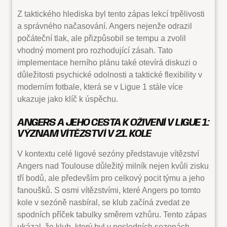
Z taktického hlediska byl tento zápas lekcí trpělivosti
a správného načasování. Angers nejenže odrazil
počáteční tlak, ale přizpůsobil se tempu a zvolil
vhodný moment pro rozhodující zásah. Tato
implementace herního plánu také otevírá diskuzi o
důležitosti psychické odolnosti a taktické flexibility v
moderním fotbale, která se v Ligue 1 stále více
ukazuje jako klíč k úspěchu.
ANGERS A JEHO CESTA K OŽIVENÍ V LIGUE 1:
VÝZNAM VÍTĚZSTVÍ V 21. KOLE
V kontextu celé ligové sezóny představuje vítězství
Angers nad Toulouse důležitý milník nejen kvůli zisku
tří bodů, ale především pro celkový pocit týmu a jeho
fanoušků. S osmi vítězstvími, které Angers po tomto
kole v sezóně nasbíral, se klub začíná zvedat ze
spodních příček tabulky směrem vzhůru. Tento zápas
ukázal, že klub, který byl v posledních sezonách