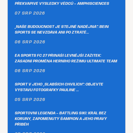
PŘEKVAPIVÉ VÝSLEDKY VĚDCŮ – AMPHISCIENCES
07 SRP 2026
„NAŠE BUDOUCNOST JE STEJNĚ NADĚJNÁ“: BEIN
SPORTS SE NEVZDÁVÁ ANI PO ZTRÁTĚ…
06 SRP 2026
EA SPORTS FC 27 PŘINÁŠÍ LEVNĚJŠÍ ZÁŽITEK:
ZÁSADNÍ PROMĚNA HERNÍHO REŽIMU ULTIMATE TEAM
06 SRP 2026
SPORT V JEHO „SLABŠÍCH CHVÍLÍCH“: OBJEVTE
VÝSTAVU FOTOGRAFKY PAULINE …
05 SRP 2026
SPORTOVNÍ LEGENDA – BATTLING SIKI: KRÁL BEZ
KORUNY, ZAPOMENUTÝ ŠAMPION A JEHO PRAVÝ
PŘÍBĚH