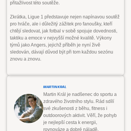
přitažlivost této soutěže.
Zkrátka, Ligue 1 představuje nejen napínavou soutěž
pro hráče, ale i důležitý zážitek pro fanoušky, kteří
chtějí sledovat, jak fotbal v sobě spojuje dovednosti,
taktiku a emoce v nejvyšší možné kvalitě. Výkony
týmů jako Angers, jejichž příběh je nyní živě
sledován, dávají důvod být při tom každou sezónu
znovu a znovu.
MARTIN KRÁL
Martin Král je nadšenec do sportu a
zdravého životního stylu. Rád sdílí
své zkušenosti z běhu, fitness i
outdoorových aktivit. Věří, že pohyb
je nejlepší cesta k energii,
rovnováze a dobré náladě.