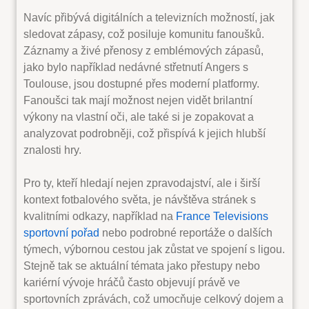
Navíc přibývá digitálních a televizních možností, jak
sledovat zápasy, což posiluje komunitu fanoušků.
Záznamy a živé přenosy z emblémových zápasů,
jako bylo například nedávné střetnutí Angers s
Toulouse, jsou dostupné přes moderní platformy.
Fanoušci tak mají možnost nejen vidět brilantní
výkony na vlastní oči, ale také si je zopakovat a
analyzovat podrobněji, což přispívá k jejich hlubší
znalosti hry.
Pro ty, kteří hledají nejen zpravodajství, ale i širší
kontext fotbalového světa, je návštěva stránek s
kvalitními odkazy, například na
France Televisions
sportovní pořad
nebo podrobné reportáže o dalších
týmech, výbornou cestou jak zůstat ve spojení s ligou.
Stejně tak se aktuální témata jako přestupy nebo
kariérní vývoje hráčů často objevují právě ve
sportovních zprávách, což umocňuje celkový dojem a