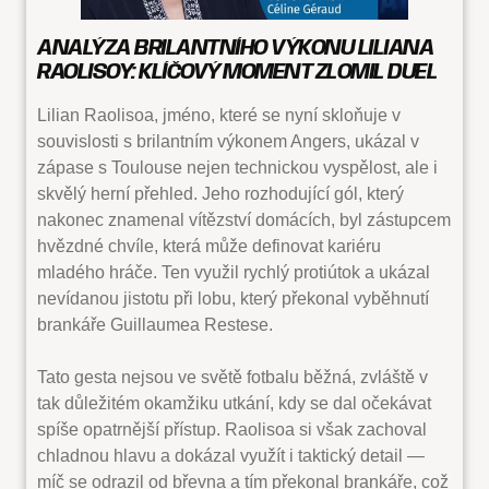
ANALÝZA BRILANTNÍHO VÝKONU LILIANA
RAOLISOY: KLÍČOVÝ MOMENT ZLOMIL DUEL
Lilian Raolisoa, jméno, které se nyní skloňuje v
souvislosti s brilantním výkonem Angers, ukázal v
zápase s Toulouse nejen technickou vyspělost, ale i
skvělý herní přehled. Jeho rozhodující gól, který
nakonec znamenal vítězství domácích, byl zástupcem
hvězdné chvíle, která může definovat kariéru
mladého hráče. Ten využil rychlý protiútok a ukázal
nevídanou jistotu při lobu, který překonal vyběhnutí
brankáře Guillaumea Restese.
Tato gesta nejsou ve světě fotbalu běžná, zvláště v
tak důležitém okamžiku utkání, kdy se dal očekávat
spíše opatrnější přístup. Raolisoa si však zachoval
chladnou hlavu a dokázal využít i taktický detail —
míč se odrazil od břevna a tím překonal brankáře, což