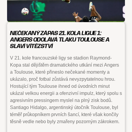
NEČEKANÝ ZÁPAS 21. KOLA LIGUE 1:
ANGERS ODOLÁVÁ TLAKU TOULOUSE A
SLAVÍ VÍTĚZSTVÍ
V 21. kole francouzské ligy se stadion Raymond-
Kopa stal dějištěm dramatického utkání mezi Angers
a Toulouse, které přineslo nečekané momenty a
ukázalo, proč fotbal zůstává nevyzpytatelnou hrou.
Hostující tým Toulouse ihned od úvodních minut
ukázal velkou energii a ofenzivní impulz, který spolu s
agresivním pressingem myslel na plný zisk bodů.
Santiago Hidalgo, argentinský útočník Toulouse, byl
téměř průkopníkem prvních šancí, které však končily
těsně vedle nebo byly zmařeny pozorným zákrokem.