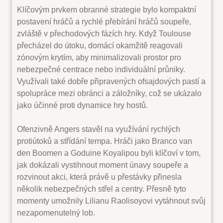
Klíčovým prvkem obranné strategie bylo kompaktní
postavení hráčů a rychlé přebírání hráčů soupeře,
zvláště v přechodových fázích hry. Když Toulouse
přecházel do útoku, domácí okamžitě reagovali
zónovým krytím, aby minimalizovali prostor pro
nebezpečné centrace nebo individuální průniky.
Využívali také dobře připravených ofsajdových pastí a
spolupráce mezi obránci a záložníky, což se ukázalo
jako účinné proti dynamice hry hostů.
Ofenzivně Angers stavěl na využívání rychlých
protiútoků a střídání tempa. Hráči jako Branco van
den Boomen a Goduine Koyalipou byli klíčoví v tom,
jak dokázali vystihnout moment únavy soupeře a
rozvinout akci, která právě u přestávky přinesla
několik nebezpečných střel a centry. Přesně tyto
momenty umožnily Lilianu Raolisoyovi vytáhnout svůj
nezapomenutelný lob.