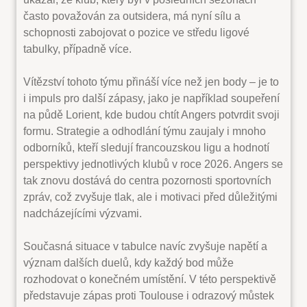
často považován za outsidera, má nyní sílu a
schopnosti zabojovat o pozice ve středu ligové
tabulky, případně více.
Vítězství tohoto týmu přináší více než jen body – je to
i impuls pro další zápasy, jako je například soupeření
na půdě Lorient, kde budou chtít Angers potvrdit svoji
formu. Strategie a odhodlání týmu zaujaly i mnoho
odborníků, kteří sledují francouzskou ligu a hodnotí
perspektivy jednotlivých klubů v roce 2026. Angers se
tak znovu dostává do centra pozornosti sportovních
zpráv, což zvyšuje tlak, ale i motivaci před důležitými
nadcházejícími výzvami.
Současná situace v tabulce navíc zvyšuje napětí a
význam dalších duelů, kdy každý bod může
rozhodovat o konečném umístění. V této perspektivě
představuje zápas proti Toulouse i odrazový můstek