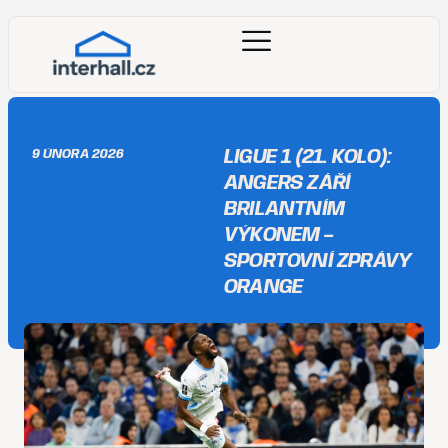
LIGUE 1 (21. KOLO):
9 ÚNORA 2026
ANGERS ZÁŘÍ
BRILANTNÍM
VÝKONEM –
SPORTOVNÍ ZPRÁVY
ORANGE