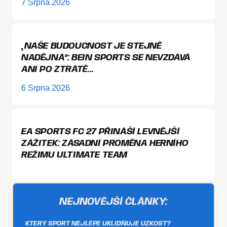
7 Srpna 2026
„NAŠE BUDOUCNOST JE STEJNĚ
NADĚJNÁ“: BEIN SPORTS SE NEVZDÁVÁ
ANI PO ZTRÁTĚ…
6 Srpna 2026
EA SPORTS FC 27 PŘINÁŠÍ LEVNĚJŠÍ
ZÁŽITEK: ZÁSADNÍ PROMĚNA HERNÍHO
REŽIMU ULTIMATE TEAM
NEJNOVĚJŠÍ ČLÁNKY:
KTERÝ SPORT NEJLÉPE UKLIDŇUJE ÚZKOST?