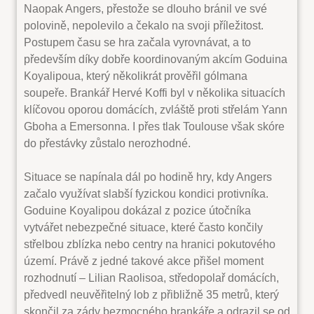
Naopak Angers, přestože se dlouho bránil ve své
polovině, nepolevilo a čekalo na svoji příležitost.
Postupem času se hra začala vyrovnávat, a to
především díky dobře koordinovaným akcím Goduina
Koyalipoua, který několikrát prověřil gólmana
soupeře. Brankář Hervé Koffi byl v několika situacích
klíčovou oporou domácích, zvláště proti střelám Yann
Gboha a Emersonna. I přes tlak Toulouse však skóre
do přestávky zůstalo nerozhodné.
Situace se napínala dál po hodině hry, kdy Angers
začalo využívat slabší fyzickou kondici protivníka.
Goduine Koyalipou dokázal z pozice útočníka
vytvářet nebezpečné situace, které často končily
střelbou zblízka nebo centry na hranici pokutového
území. Právě z jedné takové akce přišel moment
rozhodnutí – Lilian Raolisoa, středopolař domácích,
předvedl neuvěřitelný lob z přibližně 35 metrů, který
skončil za zády bezmocného brankáře a odrazil se od