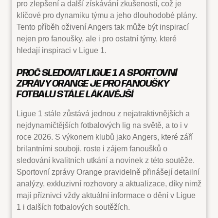
pro zlepšení a další získávání zkušeností, což je
klíčové pro dynamiku týmu a jeho dlouhodobé plány.
Tento příběh oživení Angers tak může být inspirací
nejen pro fanoušky, ale i pro ostatní týmy, které
hledají inspiraci v Ligue 1.
PROČ SLEDOVAT LIGUE 1 A SPORTOVNÍ
ZPRÁVY ORANGE JE PRO FANOUŠKY
FOTBALU STÁLE LÁKAVĚJŠÍ
Ligue 1 stále zůstává jednou z nejatraktivnějších a
nejdynamičtějších fotbalových lig na světě, a to i v
roce 2026. S výkonem klubů jako Angers, které září
brilantními souboji, roste i zájem fanoušků o
sledování kvalitních utkání a novinek z této soutěže.
Sportovní zprávy Orange pravidelně přinášejí detailní
analýzy, exkluzivní rozhovory a aktualizace, díky nimž
mají příznivci vždy aktuální informace o dění v Ligue
1 i dalších fotbalových soutěžích.