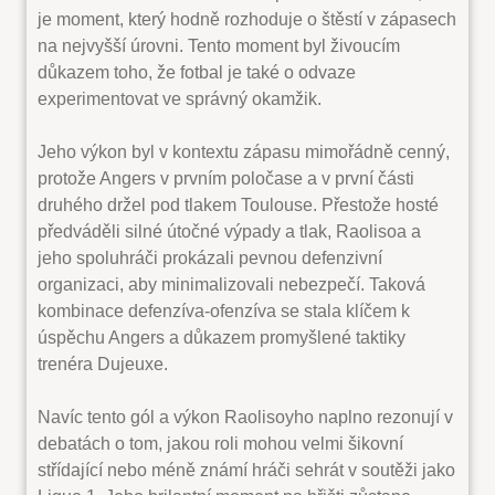
je moment, který hodně rozhoduje o štěstí v zápasech
na nejvyšší úrovni. Tento moment byl živoucím
důkazem toho, že fotbal je také o odvaze
experimentovat ve správný okamžik.
Jeho výkon byl v kontextu zápasu mimořádně cenný,
protože Angers v prvním poločase a v první části
druhého držel pod tlakem Toulouse. Přestože hosté
předváděli silné útočné výpady a tlak, Raolisoa a
jeho spoluhráči prokázali pevnou defenzivní
organizaci, aby minimalizovali nebezpečí. Taková
kombinace defenzíva-ofenzíva se stala klíčem k
úspěchu Angers a důkazem promyšlené taktiky
trenéra Dujeuxe.
Navíc tento gól a výkon Raolisoyho naplno rezonují v
debatách o tom, jakou roli mohou velmi šikovní
střídající nebo méně známí hráči sehrát v soutěži jako