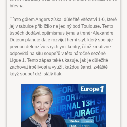
břevna.
Tímto gólem Angers získal důležité vítězství 1-0, které
jej v tabulce přiblížilo na jediný bod Toulouse. Tento
úspěch dodává optimismus týmu a trenér Alexandre
Dujeux plánuje dále rozvíjet herní styl, který spojuje
pevnou defenzívu s rychlými kontry, čímž kreativně
odpovídá na sílu soupeřů v této náročné sezóně
Ligue 1. Tento zápas také ukazuje, jak je důležité
zachovat trpělivost a využít každou šanci, zvláště
když soupeř drží stálý tlak.